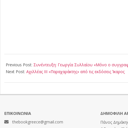
2025-
06-
Previous Post:
Συνέντευξη: Γεωργία Συλλαίου «Μόνο ο συγγραφέα
28
Next Post:
Αχιλλέας ΙΙΙ «Παραχαράκτης» από τις εκδόσεις Ίκαρος
ΕΠΙΚΟΙΝΩΝΊΑ
ΔΗΜΟΦΙΛΉ Ά
thebookgreece@gmail.com
Πάνος Δημάκης