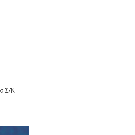
το Σ/Κ