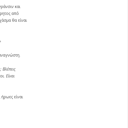
Φράνσιν και
ήρητος από
χάσμα θα είναι
»
 αναγνώστη.
; Βλέπεις
οι. Είναι
 ήρωες είναι