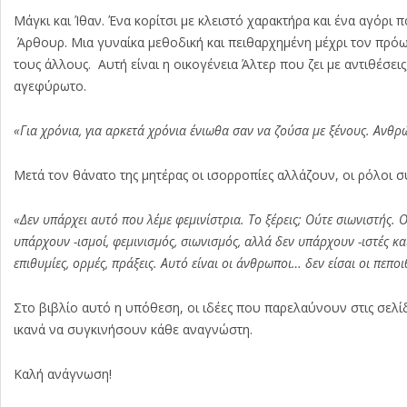
Μάγκι και Ίθαν. Ένα κορίτσι με κλειστό χαρακτήρα και ένα αγόρ
Άρθουρ. Μια γυναίκα μεθοδική και πειθαρχημένη μέχρι τον πρόω
τους άλλους. Αυτή είναι η οικογένεια Άλτερ που ζει με αντιθέσε
αγεφύρωτο.
«Για χρόνια, για αρκετά χρόνια ένιωθα σαν να ζούσα με ξένους. Ανθ
Μετά τον θάνατο της μητέρας οι ισορροπίες αλλάζουν, οι ρόλοι σ
«Δεν υπάρχει αυτό που λέμε φεμινίστρια. Το ξέρεις; Ούτε σιωνιστής. 
υπάρχουν -ισμοί, φεμινισμός, σιωνισμός, αλλά δεν υπάρχουν -ιστές και
επιθυμίες, ορμές, πράξεις. Αυτό είναι οι άνθρωποι… δεν είσαι οι πεπο
Στο βιβλίο αυτό η υπόθεση, οι ιδέες που παρελαύνουν στις σελί
ικανά να συγκινήσουν κάθε αναγνώστη.
Καλή ανάγνωση!