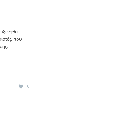
λοξενηθεί
υιστές, που
σης,
0