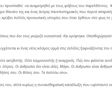
ι που προσπαθεί να αναμετρηθεί με τους φόβους του παρελθόντος. 
ρο θάνατο της και ένας άντρας πανεπιστημιακός που περνά απαρατ
ις, κρύβει πολλές προσωπικές ιστορίες που όταν έρθουν στο φως το 
ρώπους που δεν τους γνώριζα ουσιαστικά. Και κρύφτηκα. Οπισθοχώρησα!
υγχέονται κι ένας νέος κόσμος ορμά στις σελίδες ξαφνιάζοντας τον
Ούτε ακτιβιστής. Ούτε κομμουνιστής ή αναρχικός. Πώς σου φαίνεται αυτό
 -ίστριες. Οι άνθρωποι δεν είναι ιδέες, Μάγκι. Οι άνθρωποι είναι άνθρωπ
ιθήσεις σου. Οι θέσεις σου. Τα πιστεύω σου».
δες του, αλλά κυρίως η συναισθηματική καταδίωξη που υφίσταντο οι