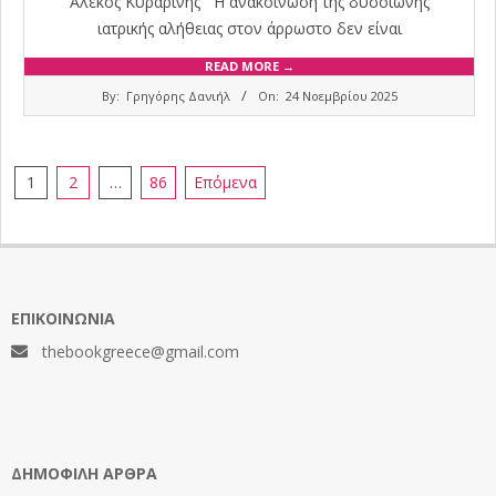
Αλέκος Κυραρίνης Η ανακοίνωση της δυσοίωνης
ιατρικής αλήθειας στον άρρωστο δεν είναι
READ MORE →
2025-
By:
Γρηγόρης Δανιήλ
On:
24 Νοεμβρίου 2025
11-
24
Σελιδοποίηση
1
2
…
86
Επόμενα
άρθρων
ΕΠΙΚΟΙΝΩΝΊΑ
thebookgreece@gmail.com
ΔΗΜΟΦΙΛΉ ΆΡΘΡΑ