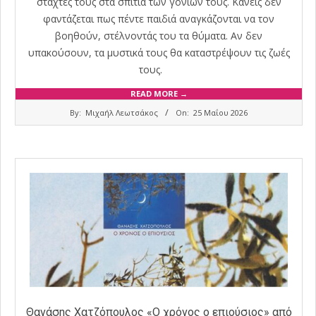
στάχτες τους στα σπίτια των γονιών τους. Κανείς δεν
φαντάζεται πως πέντε παιδιά αναγκάζονται να τον
βοηθούν, στέλνοντάς του τα θύματα. Αν δεν
υπακούσουν, τα μυστικά τους θα καταστρέψουν τις ζωές
τους.
READ MORE →
2026-
By:
Μιχαήλ Λεωτσάκος
On:
25 Μαΐου 2026
05-
25
Θανάσης Χατζόπουλος «Ο χρόνος ο επιούσιος» από