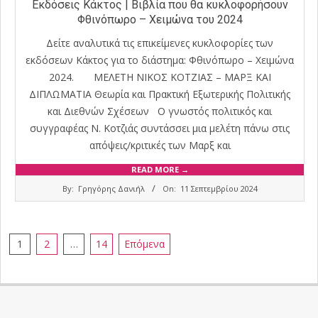
Εκδόσεις Κάκτος | Βιβλία που θα κυκλοφορήσουν
Φθινόπωρο – Χειμώνα του 2024
Δείτε αναλυτικά τις επικείμενες κυκλοφορίες των
εκδόσεων Κάκτος για το διάστημα: Φθινόπωρο – Χειμώνα
2024. ΜΕΛΕΤΗ ΝΙΚΟΣ ΚΟΤΖΙΑΣ – ΜΑΡΞ ΚΑΙ
ΔΙΠΛΩΜΑΤΙΑ Θεωρία και Πρακτική Εξωτερικής Πολιτικής
και Διεθνών Σχέσεων Ο γνωστός πολιτικός και
συγγραφέας Ν. Κοτζιάς συντάσσει μια μελέτη πάνω στις
απόψεις/κριτικές των Μαρξ και
READ MORE →
2024-
By:
Γρηγόρης Δανιήλ
On:
11 Σεπτεμβρίου 2024
09-
11
Σελιδοποίηση
1
2
…
14
Επόμενα
άρθρων