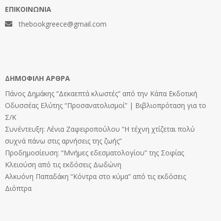
ΕΠΙΚΟΙΝΩΝΊΑ
thebookgreece@gmail.com
ΔΗΜΟΦΙΛΉ ΆΡΘΡΑ
Πάνος Δημάκης “Δεκαεπτά κλωστές” από την Κάπα Εκδοτική
Οδυσσέας Ελύτης “Προσανατολισμοί” | Βιβλιοπρόταση για το
Σ/Κ
Συνέντευξη: Λένια Ζαφειροπούλου “Η τέχνη χτίζεται πολύ
συχνά πάνω στις αρνήσεις της ζωής”
Προδημοσίευση: “Μνήμες εδεσματολογίου” της Σοφίας
Κλειούση από τις εκδόσεις Δωδώνη
Αλκυόνη Παπαδάκη “Κόντρα στο κύμα” από τις εκδόσεις
Διόπτρα