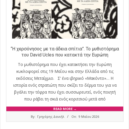
“Η χερσόνησος με τα άδεια σπίτια”. Το μυθιστόρημα
του David Ucles που κατακτά την Ευρώπη
Το μυθιστόρημα που έχει κατακτήσει την Ευρώπη
κυκλοφορεί στις 19 Μαΐου και στην Ελλάδα από τις
εκδόσεις Μεταίχμιο. Σ’ ένα ιβηρικό «Μακόντο»… Η
ιστορία ενός στρατιώτη που σκίζει το δέρμα του για να
βγάλει την τέφρα που έχει συσσωρευτεί, ενός ποιητή
που ράβει τη σκιά ενός κοριτσιού μετά από
READ MORE →
2026-
By:
Γρηγόρης Δανιήλ
On:
9 Μαΐου 2026
05-
09