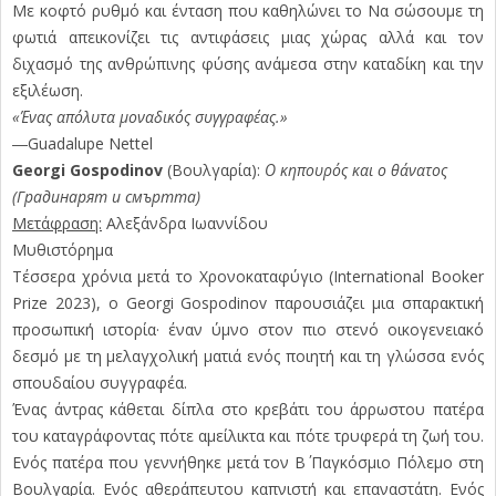
Με κοφτό ρυθμό και ένταση που καθηλώνει το Να σώσουμε τη
φωτιά απεικονίζει τις αντιφάσεις μιας χώρας αλλά και τον
διχασμό της ανθρώπινης φύσης ανάμεσα στην καταδίκη και την
εξιλέωση.
«Ένας απόλυτα μοναδικός συγγραφέας.»
―Guadalupe Nettel
Georgi Gospodinov
(Βουλγαρία):
Ο κηπουρός και ο θάνατος
(Градинарят и смъртта)
Μετάφραση:
Αλεξάνδρα Ιωαννίδου
Μυθιστόρημα
Τέσσερα χρόνια μετά το Χρονοκαταφύγιο (International Booker
Prize 2023), ο Georgi Gospodinov παρουσιάζει μια σπαρακτική
προσωπική ιστορία· έναν ύμνο στον πιο στενό οικογενειακό
δεσμό με τη μελαγχολική ματιά ενός ποιητή και τη γλώσσα ενός
σπουδαίου συγγραφέα.
Ένας άντρας κάθεται δίπλα στο κρεβάτι του άρρωστου πατέρα
του καταγράφοντας πότε αμείλικτα και πότε τρυφερά τη ζωή του.
Ενός πατέρα που γεννήθηκε μετά τον Β΄ Παγκόσμιο Πόλεμο στη
Βουλγαρία. Ενός αθεράπευτου καπνιστή και επαναστάτη. Ενός