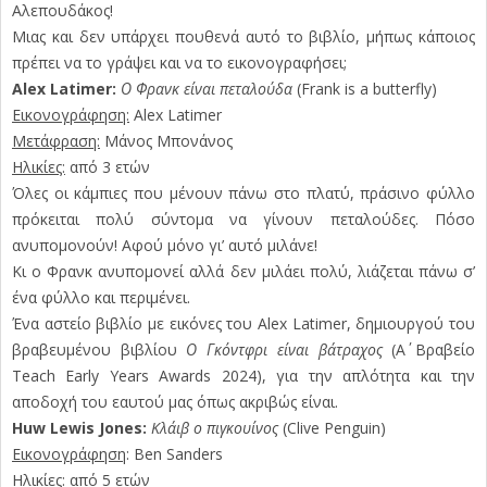
Αλεπουδάκος!
Μιας και δεν υπάρχει πουθενά αυτό το βιβλίο, μήπως κάποιος
πρέπει να το γράψει και να το εικονογραφήσει;
Alex Latimer:
Ο Φρανκ είναι πεταλούδα
(Frank is a butterfly)
Εικονογράφηση:
Alex Latimer
Μετάφραση:
Μάνος Μπονάνος
Ηλικίες:
από 3 ετών
Όλες οι κάμπιες που μένουν πάνω στο πλατύ, πράσινο φύλλο
πρόκειται πολύ σύντομα να γίνουν πεταλούδες. Πόσο
ανυπομονούν! Αφού μόνο γι’ αυτό μιλάνε!
Κι ο Φρανκ ανυπομονεί αλλά δεν μιλάει πολύ, λιάζεται πάνω σ’
ένα φύλλο και περιμένει.
Ένα αστείο βιβλίο με εικόνες του Alex Latimer, δημιουργού του
βραβευμένου βιβλίου
Ο Γκόντφρι είναι βάτραχος
(Α΄ Βραβείο
Teach Early Years Awards 2024), για την απλότητα και την
αποδοχή του εαυτού μας όπως ακριβώς είναι.
Huw Lewis Jones:
Kλάιβ ο πιγκουίνος
(Clive Penguin)
Εικονογράφηση
: Ben Sanders
Ηλικίες:
από 5 ετών