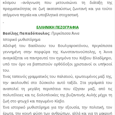
κόσμου –ανάγνωση που μετουσιώνει τη διάταξη της
πραγματικότητας σε ζωή ακαταπαύστως ζωντανή και για τούτο
ατέρμονα πηγαία και υποβλητικά στοχαστική.
ΕΛΛΗΝΙΚΗ ΠΕΖΟΓΡΑΦΙΑ
Βασίλης Παπαδόπουλος:
Πριγκίπισσα Άννα
Ιστορικό μυθιστόρημα
Αδελφή του Βασίλειου του Βουλγαροκτόνου, πριγκίπισσα
γεννημένη στην πορφύρα της Κωνσταντινούπολης, η Άννα
αναγκάζεται να παντρευτεί τον ηγεμόνα του Κιέβου Βλαδίμηρο,
υπό τον όρο να βαπτιστούν ορθόδοξοι χριστιανοί οι υπήκοοί
του.
Ένας ταπεινός γραμματικός του παλατιού, ερωτευμένος μαζί της,
την ακολουθεί στο δύσκολο αυτό ταξίδι. Στα γεράματά του
αναπολεί τη μεγάλη περιπέτεια που έζησαν μαζί, από τις
πολυτέλειες και τις δολοπλοκίες της βυζαντινής Αυλής μέχρι τη
ζωή στο φτωχό και παγωμένο Κίεβο.
Ένα ιστορικό μυθιστόρημα για την εξουσία, την πολιτική, τον
έρωτα, την κοινή φύση των ανθρώπων, αλλά και για τη μακρινή