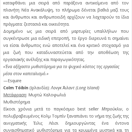
καταφθάνει μια σειρά από παράξενα αντικείμενα από τον
πλανήτη Νέα Ανακάλυψη, το πλήρωμα δένεται βαθιά μαζί τους
και άνθρωποι και ανθρωποειδή αρχίζουν να λαχταρούν τα ίδια
πράγματα: ζεστασιά και οικειότητα.
Δομημένο ως μια σειρά από μαρτυρίες υπαλλήλων που
συγκέντρωσε μια ειδική επιτροπή, το έργο διερευνά τι σημαίνει
να είσαι άνθρωπος ενώ αποτελεί και ένα κριτικό στοχασμό για
μια ζωή που καταδυναστεύεται από την αποθέωση της
εργασιακής ανέλιξης και παραγωγικότητας.
«Ένα αξέχαστο μυθιστόρημα για το ψυχικό κόστος της εργασίας
μέσα στον καπιταλισμό.»
—Esquire
Colm Tóibín
(Ιρλανδία):
Λονγκ Άιλαντ (Long Island)
Μετάφραση
: Μυρτώ Καλοφωλιά
Μυθιστόρημα
Είκοσι χρόνια μετά το παγκόσμιο best seller
Μπρούκλιν
, ο
πολυβραβευμένος Κολμ Τομπίν ξαναπιάνει το νήμα της ζωής της
αινιγματικής Έιλις Λέισι δημιουργώντας ένα έντονα
συναισθηματικό μυθιστόρημα για τα κρυμμένα μυστικά και τη