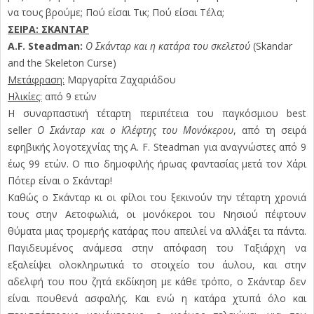
να τους βρούμε; Πού είσαι Τικ; Πού είσαι Τέλα;
ΣΕΙΡΑ: ΣΚΑΝΤΑΡ
A.F. Steadman:
Ο Σκάνταρ και η κατάρα του σκελετού
(Skandar
and the Skeleton Curse)
Μετάφραση:
Μαργαρίτα Ζαχαριάδου
Ηλικίες:
από 9 ετών
Η συναρπαστική τέταρτη περιπέτεια του παγκόσμιου best
seller
Ο Σκάνταρ και ο Κλέφτης του Μονόκερου
, από τη σειρά
εφηβικής λογοτεχνίας της A. F. Steadman για αναγνώστες από 9
έως 99 ετών. Ο πιο δημοφιλής ήρωας φαντασίας μετά τον Χάρι
Πότερ είναι ο Σκάνταρ!
Καθώς ο Σκάνταρ κι οι φίλοι του ξεκινούν την τέταρτη χρονιά
τους στην Αετοφωλιά, οι μονόκεροι του Νησιού πέφτουν
θύματα μιας τρομερής κατάρας που απειλεί να αλλάξει τα πάντα.
Παγιδευμένος ανάμεσα στην απόφαση του Ταξιάρχη να
εξαλείψει ολοκληρωτικά το στοιχείο του άυλου, και στην
αδελφή του που ζητά εκδίκηση με κάθε τρόπο, ο Σκάνταρ δεν
είναι πουθενά ασφαλής. Και ενώ η κατάρα χτυπά όλο και