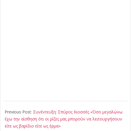
2025-
09-
Previous Post:
Συνέντευξη: Σπύρος Κιοσσές «Όσο μεγαλώνω
10
έχω την αίσθηση ότι οι ρίζες μας μπορούν να λειτουργήσουν
είτε ως βαρίδιο είτε ως έρμα»