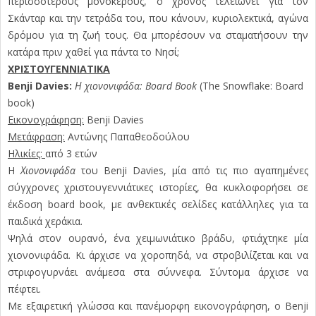
περισσότερους μονόκερους, ο χρόνος τελειώνει για τον
Σκάνταρ και την τετράδα του, που κάνουν, κυριολεκτικά, αγώνα
δρόμου για τη ζωή τους. Θα μπορέσουν να σταματήσουν την
κατάρα πριν χαθεί για πάντα το Νησί;
ΧΡΙΣΤΟΥΓΕΝΝΙΑΤΙΚΑ
Benji Davies:
Η χιονονιφάδα: Board Book
(The Snowflake: Board
book)
Εικονογράφηση:
Benji Davies
Μετάφραση:
Αντώνης Παπαθεοδούλου
Ηλικίες:
από 3 ετών
Η
Χιονονιφάδα
του Benji Davies, μία από τις πιο αγαπημένες
σύγχρονες χριστουγεννιάτικες ιστορίες, θα κυκλοφορήσει σε
έκδοση board book, με ανθεκτικές σελίδες κατάλληλες για τα
παιδικά χεράκια.
Ψηλά στον ουρανό, ένα χειμωνιάτικο βράδυ, φτιάχτηκε μία
χιονονιφάδα. Κι άρχισε να χοροπηδά, να στροβιλίζεται και να
στριφογυρνάει ανάμεσα στα σύννεφα. Σύντομα άρχισε να
πέφτει.
Με εξαιρετική γλώσσα και πανέμορφη εικονογράφηση, ο Benji