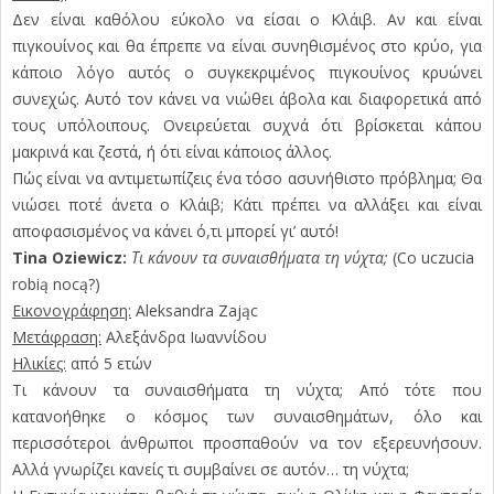
Δεν είναι καθόλου εύκολο να είσαι ο Κλάιβ. Αν και είναι
πιγκουίνος και θα έπρεπε να είναι συνηθισμένος στο κρύο, για
κάποιο λόγο αυτός ο συγκεκριμένος πιγκουίνος κρυώνει
συνεχώς. Αυτό τον κάνει να νιώθει άβολα και διαφορετικά από
τους υπόλοιπους. Ονειρεύεται συχνά ότι βρίσκεται κάπου
μακρινά και ζεστά, ή ότι είναι κάποιος άλλος.
Πώς είναι να αντιμετωπίζεις ένα τόσο ασυνήθιστο πρόβλημα; Θα
νιώσει ποτέ άνετα ο Κλάιβ; Κάτι πρέπει να αλλάξει και είναι
αποφασισμένος να κάνει ό,τι μπορεί γι’ αυτό!
Tina Oziewicz:
Τι κάνουν τα συναισθήματα τη νύχτα;
(Co uczucia
robią nocą?)
Εικονογράφηση:
Aleksandra Zając
Μετάφραση:
Αλεξάνδρα Ιωαννίδου
Ηλικίες:
από 5 ετών
Τι κάνουν τα συναισθήματα τη νύχτα; Από τότε που
κατανοήθηκε ο κόσμος των συναισθημάτων, όλο και
περισσότεροι άνθρωποι προσπαθούν να τον εξερευνήσουν.
Αλλά γνωρίζει κανείς τι συμβαίνει σε αυτόν… τη νύχτα;