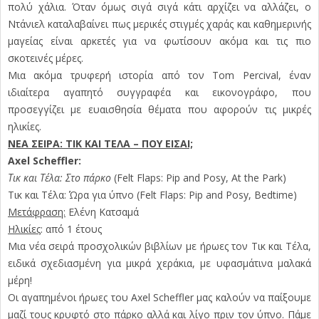
πολύ χάλια. Όταν όμως σιγά σιγά κάτι αρχίζει να αλλάζει, ο
Ντάνιελ καταλαβαίνει πως μερικές στιγμές χαράς και καθημερινής
μαγείας είναι αρκετές για να φωτίσουν ακόμα και τις πιο
σκοτεινές μέρες.
Μια ακόμα τρυφερή ιστορία από τον Tom Percival, έναν
ιδιαίτερα αγαπητό συγγραφέα και εικονογράφο, που
προσεγγίζει με ευαισθησία θέματα που αφορούν τις μικρές
ηλικίες.
ΝΕΑ ΣΕΙΡΑ: ΤΙΚ ΚΑΙ ΤΕΛΑ – ΠΟΥ ΕΙΣΑΙ;
Axel Scheffler:
Τικ και Τέλα: Στο πάρκο
(Felt Flaps: Pip and Posy, At the Park)
Τικ και Τέλα: Ώρα για ύπνο (Felt Flaps: Pip and Posy, Bedtime)
Μετάφραση:
Ελένη Κατσαμά
Ηλικίες
: από 1 έτους
Μια νέα σειρά προσχολικών βιβλίων με ήρωες τον Τικ και Τέλα,
ειδικά σχεδιασμένη για μικρά χεράκια, με υφασμάτινα μαλακά
μέρη!
Οι αγαπημένοι ήρωες του Axel Scheffler μας καλούν να παίξουμε
μαζί τους κρυφτό στο πάρκο αλλά και λίγο πριν τον ύπνο. Πάμε