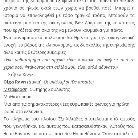
αδερφός της Μπάρμπαρα εξαφανίστηκε επίσης πριν από δεκαέξι
χρόνια σε ηλικία οκτώ ετών χωρίς να βρεθεί ποτέ. Μπορεί η
ιστορία να επαναληφθεί με τόσο τραγικό τρόπο; Μπορούν τα
σκοτεινά μυστικά της οικογένειας Βαν Λάαρ και της κοινότητας
που εργάζεται στη σκιά της να μείνουν κρυμμένα για πάντα;
Ένα συναρπαστικά πολυεπίπεδο θρίλερ για την οικογενειακή
ενοχή, το βάρος της κληρονομιάς, τις δυσκολίες της ενηλικίωσης
αλλά και τις δεύτερες ευκαιρίες.
«Ένα μυθιστόρημα που αρχικά είναι δύσκολο να αφήσεις από τα
χέρια σου. Φτάνοντας στη σελίδα 200, είναι απλά αδύνατο.»
—Στίβεν Κινγκ
Olga Ravn
(Δανία):
Οι υπάλληλοι (De ansatte)
Μετάφραση:
Σωτήρης Σουλιώτης
Μυθιστόρημα
Μια από τις σημαντικότερες νέες ευρωπαϊκές φωνές για πρώτη
φορά στα ελληνικά.
Το πλήρωμα του πλοίου Έξι Χιλιάδες αποτελείται από αυτούς
που γεννήθηκαν και αυτούς που κατασκευάστηκαν. Αυτούς που
θα πεθάνουν και αυτούς που δεν θα πεθάνουν. Όταν στο πλοίο