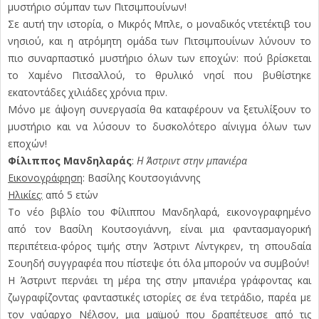
μυστήριο σύμπαν των Πιτσιμπουίνων!
Σε αυτή την ιστορία, ο Μικρός Μπλε, ο μοναδικός ντετέκτιβ του
νησιού, και η ατρόμητη ομάδα των Πιτσιμπουίνων λύνουν το
πιο συναρπαστικό μυστήριο όλων των εποχών: πού βρίσκεται
το Χαμένο Πιτσαλλού, το θρυλικό νησί που βυθίστηκε
εκατοντάδες χιλιάδες χρόνια πριν.
Μόνο με άψογη συνεργασία θα καταφέρουν να ξετυλίξουν το
μυστήριο και να λύσουν το δυσκολότερο αίνιγμα όλων των
εποχών!
Φίλιππος Μανδηλαράς
:
Η Άστριντ στην μπανιέρα
Εικονογράφηση
: Βασίλης Κουτσογιάννης
Ηλικίες:
από 5 ετών
Το νέο βιβλίο του Φίλιππου Μανδηλαρά, εικονογραφημένο
από τον Βασίλη Κουτσογιάννη, είναι μια φαντασμαγορική
περιπέτεια-φόρος τιμής στην Άστριντ Λίντγκρεν, τη σπουδαία
Σουηδή συγγραφέα που πίστεψε ότι όλα μπορούν να συμβούν!
Η Άστριντ περνάει τη μέρα της στην μπανιέρα γράφοντας και
ζωγραφίζοντας φανταστικές ιστορίες σε ένα τετράδιο, παρέα με
τον ναύαρχο Νέλσον, μια μαϊμού που δραπέτευσε από τις