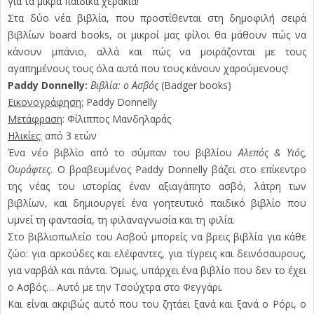
για τα μικρά παιδικά χεράκια!
Στα δύο νέα βιβλία, που προστίθενται στη δημοφιλή σειρά
βιβλίων board books, οι μικροί μας φίλοι θα μάθουν πώς να
κάνουν μπάνιο, αλλά και πώς να μοιράζονται με τους
αγαπημένους τους όλα αυτά που τους κάνουν χαρούμενους!
Paddy Donnelly:
Βιβλία: ο Ασβός
(Badger books)
Εικονογράφηση:
Paddy Donnelly
Μετάφραση
: Φίλιππος Μανδηλαράς
Ηλικίες:
από 3 ετών
Ένα νέο βιβλίο από το σύμπαν του βιβλίου
Αλεπός & Υιός,
Ουράφτες.
Ο βραβευμένος Paddy Donnelly βάζει στο επίκεντρο
της νέας του ιστορίας έναν αξιαγάπητο ασβό, λάτρη των
βιβλίων, και δημιουργεί ένα γοητευτικό παιδικό βιβλίο που
υμνεί τη φαντασία, τη φιλαναγνωσία και τη φιλία.
Στο βιβλιοπωλείο του Ασβού μπορείς να βρεις βιβλία για κάθε
ζώο: για αρκούδες και ελέφαντες, για τίγρεις και δεινόσαυρους,
για ναρβάλ και πάντα. Όμως, υπάρχει ένα βιβλίο που δεν το έχει
ο Ασβός… Αυτό με την Τσούχτρα στο Φεγγάρι.
Και είναι ακριβώς αυτό που του ζητάει ξανά και ξανά ο Ρόρι, ο