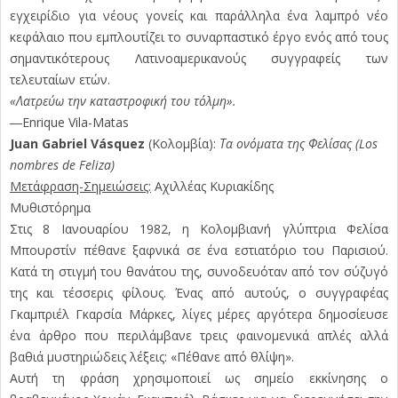
εγχειρίδιο για νέους γονείς και παράλληλα ένα λαμπρό νέο
κεφάλαιο που εμπλουτίζει το συναρπαστικό έργο ενός από τους
σημαντικότερους Λατινοαμερικανούς συγγραφείς των
τελευταίων ετών.
«Λατρεύω την καταστροφική του τόλμη».
―Enrique Vila-Matas
Juan Gabriel Vásquez
(Κολομβία):
Τα ονόματα της Φελίσας (Los
nombres de Feliza)
Μετάφραση-Σημειώσεις:
Αχιλλέας Κυριακίδης
Μυθιστόρημα
Στις 8 Ιανουαρίου 1982, η Κολομβιανή γλύπτρια Φελίσα
Μπουρστίν πέθανε ξαφνικά σε ένα εστιατόριο του Παρισιού.
Κατά τη στιγμή του θανάτου της, συνοδευόταν από τον σύζυγό
της και τέσσερις φίλους. Ένας από αυτούς, ο συγγραφέας
Γκαμπριέλ Γκαρσία Μάρκες, λίγες μέρες αργότερα δημοσίευσε
ένα άρθρο που περιλάμβανε τρεις φαινομενικά απλές αλλά
βαθιά μυστηριώδεις λέξεις: «Πέθανε από θλίψη».
Αυτή τη φράση χρησιμοποιεί ως σημείο εκκίνησης ο