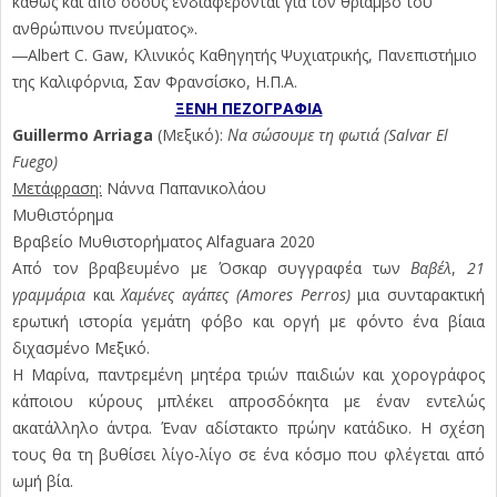
καθώς και από όσους ενδιαφέρονται για τον θρίαμβο του
ανθρώπινου πνεύματος».
―Albert C. Gaw, Κλινικός Καθηγητής Ψυχιατρικής, Πανεπιστήμιο
της Καλιφόρνια, Σαν Φρανσίσκο, Η.Π.Α.
ΞΕΝΗ ΠΕΖΟΓΡΑΦΙΑ
Guillermo Arriaga
(Μεξικό):
Να σώσουμε τη φωτιά (Salvar El
Fuego)
Μετάφραση:
Νάννα Παπανικολάου
Μυθιστόρημα
Βραβείο Μυθιστορήματος Alfaguara 2020
Από τον βραβευμένο με Όσκαρ συγγραφέα των
Βαβέλ
,
21
γραμμάρια
και
Χαμένες αγάπες (Amores Perros)
μια συνταρακτική
ερωτική ιστορία γεμάτη φόβο και οργή με φόντο ένα βίαια
διχασμένο Μεξικό.
Η Μαρίνα, παντρεμένη μητέρα τριών παιδιών και χορογράφος
κάποιου κύρους μπλέκει απροσδόκητα με έναν εντελώς
ακατάλληλο άντρα. Έναν αδίστακτο πρώην κατάδικο. Η σχέση
τους θα τη βυθίσει λίγο-λίγο σε ένα κόσμο που φλέγεται από
ωμή βία.