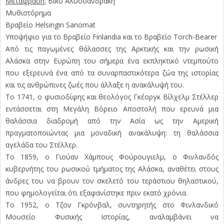
Μετάφραση:
Βίκυ Αλυσσανδράκη
Μυθιστόρημα
Βραβείο Helsingin Sanomat
Υποψήφιο για το Βραβείο Finlandia και το Βραβείο Torch-Bearer
Από τις παγωμένες θάλασσες της Αρκτικής και την ρωσική
Αλάσκα στην Ευρώπη του σήμερα ένα εκπληκτικό ντεμπούτο
που εξερευνά ένα από τα συναρπαστικότερα ζώα της ιστορίας
και τις ανθρώπινες ζωές που άλλαξε η ανακάλυψή του.
Το 1741, ο φυσιοδίφης και θεολόγος Γκέοργκ Βίλχελμ Στέλλερ
εντάσσεται στη Μεγάλη Βόρειο Αποστολή που ερευνά μια
θαλάσσια διαδρομή από την Ασία ως την Αμερική
πραγματοποιώντας μια μοναδική ανακάλυψη: τη θαλάσσια
αγελάδα του Στέλλερ.
Το 1859, ο Γιούαν Χάμπους Φούρουγιελμ, ο Φινλανδός
κυβερνήτης του ρωσικού τμήματος της Αλάσκα, αναθέτει στους
άνδρες του να βρουν τον σκελετό του τεράστιου θηλαστικού,
που φημολογείται ότι εξαφανίστηκε πριν εκατό χρόνια.
Το 1952, ο Τζον Γκρόνβαλ, συντηρητής στο Φινλανδικό
Μουσείο Φυσικής Ιστορίας, αναλαμβάνει να