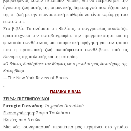
βραβευμένος Χουάν Γκαμπριέλ Βάσκες για να διερευνήσει την
άγνωστη ζωή αυτής της σημαντικής δημιουργού που έζησε όλη
της τη ζωή με την επαναστατική επιθυμία να είναι κυρίαρχη του
εαυτού της.
Στο βιβλίο Τα ονόματα της Φελίσας, ο συγγραφέας συνδυάζει
αριστοτεχνικά την αυτοβιογραφία, την πραγματικότητα και τη
φαντασία συνθέτοντας μια σπαρακτική αφήγηση για τον τρόπο
που η προσωπική ζωή αναπόφευκτα συνθλίβεται από τις
δυνάμεις της πολιτικής και της ιστορίας.
«Ο Βάσκες διαδέχθηκε τον Μάρκες ως ο μεγαλύτερος λογοτέχνης της
Κολομβίας».
—The New York Review of Books
ΠΑΙΔΙΚΑ ΒΙΒΛΙΑ
ΣΕΙΡΑ: ΠΙΤΣΙΜΠΟΥΙΝΟΙ
Ευτυχία Γιαννάκη:
Το χαμένο Πιτσαλλού
Εικονογράφηση:
Σοφία Τουλιάτου
Ηλικίες:
από 3 ετών
Μια νέα, συναρπαστική περιπέτεια μας περιμένει στο γεμάτο