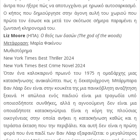
άντρα που ήξερε πώς να αποτυγχάνει με ηρωικό αυτοσαρκασμό.
Ο κήπος που δημιούργησε στην άγονη αυλή του χωριού που
πρώτα τον έσωσε και μετά τον σκότωσε σήμερα παραμένει η
ζωντανή κληρονομιά του.
Liz Moore
(ΗΠΑ):
Ο θεός των δασών (The god of the woods)
Μετάφραση:
Μαρία Φακίνου
Μυθιστόρημα
New York Times Best Thriller 2024
New York Times Best Crime Novel 2024
Όταν ένα καλοκαιρινό πρωινό του 1975 η ομαδάρχης μιας
κατασκήνωσης ανακαλύπτει πως η δεκατριάχρονη Μπάρμπαρα
Βαν Λάαρ δεν είναι στην κουκέτα της μια πανικόβλητη αναζήτηση
ξεκινά. Η απώλεια ενός παιδιού είναι μια τραγωδία υπό
οποιεσδήποτε συνθήκες, αλλά η αγνοούμενη δεν είναι μια
οποιαδήποτε κατασκηνώτρια. Είναι η κόρη της πλούσιας
οικογένειας στην οποία ανήκει η κατασκήνωση καθώς και η
τεράστια έκταση που την περιβάλει. Και αυτή δεν είναι η πρώτη
φορά που ένα παιδί των Βαν Λάαρ εξαφανίζεται: ο μεγαλύτερος