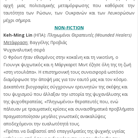
αρχή μιας πολιτισμικής μεταμόρφωσης που καθόρισε την
ταυτότητα των Ρώσων, των Ουκρανών και των Λευκορώσων
μέχρι σήμερα.
NON-FICTION
Keh-Ming Lin
(ΗΠΑ):
Πληγωμένοι Θεραπευτές (Wounded Healers)
Μετάφραση:
Βαγγέλης Προβιάς
Ψυχαναλυτική σειρά
Ο Φρόιντ ήταν εθισμένος στην κοκαΐνη και τη νικοτίνη, ο
Γιουνγκ ψυχωτικός και η Μάργκαρετ Μιντ έζησε όλη της τη ζωή
«στη ντουλάπα». Η επιστημονική τους συνεισφορά ωστόσο
διαμόρφωσε την άποψή μας για τον εαυτό μας και τον κόσμο.
Δεκαπέντε βιογραφίες σύγχρονων ερευνητών της σκέψης και
του ψυχισμού που άλλαξαν την ιστορία της ψυχανάλυσης και
της ψυχοθεραπείας. «Πληγωμένοι» θεραπευτές που, ενώ
πάλευαν με τραυματικές κρίσεις και συναισθηματικά προβλήματα
πραγματοποίησαν μεγάλες γνωστικές ανακαλύψεις
αποδεχόμενοι την ευαλωτότητά τους.
«Πρέπει να διαβαστεί από επαγγελματίες της ψυχικής υγείας