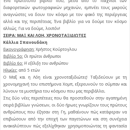
Ένα πρωτότυπο βιβλίο που, μέσα από το παιχνίδι των
διαφορετικών φωτογραφικών μηχανών, εμπνέει τους μικρούς
αναγνώστες να δουν τον κόσμο με τον φακό της περιέργειας
αλλά και της περιπέτειας. Ένα βιβλίο για να δούμε τον κόσμο
αλλιώς. Για να δούμε, λοιπόν!
ΣΕΙΡΑ: ΜΑΞ ΚΑΙ ΛΟΗ, ΧΡΟΝΟΤΑΞΙΔΙΩΤΕΣ
Κάλλια Σπανουδάκη
Εικονογράφηση:
Χρήστος Κούρτογλου
Βιβλίο 5ο:
Οι πρώτοι άνθρωποι
Βιβλίο 6ο:
Η εξέλιξη του ανθρώπου
Ηλικίες:
από 5 ετών
Ο Μαξ και η Λόη είναι χρονοταξιδιώτες! Ταξιδεύουν με τη
χρονομηχανή του επιστήμονα Χομπ, εξερευνούν το σύμπαν και
λύνουν τα μυστήρια του κόσμου που μας περιβάλλει.
Στις δύο νέες περιπέτειες που θα προστεθούν στην αγαπημένη
σειρά βιβλίων γνώσεων, οι δύο ήρωες γνωρίζουν τους πρώτους
ανθρώπους που έζησαν στη Γη, μαθαίνουν πώς κατάφεραν να
επιβιώσουν από την εποχή των παγετώνων και στη συνέχεια
ανακαλύπτουν πώς εξελίχθηκαν χρησιμοποιώντας τη φαντασία