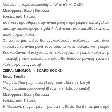
Πού είναι η κυρία Κουκουβάγια;
(Where’s Mr Owl?)
Μετάφραση:
Ελένη Κατσαμά
Ηλικίες:
από 1 έτους
Δύο νέες προσθήκες στην αγαπημένη σειρά μικρών και μεγάλων
από την εικονογράφο Ingela P. Arrhenius, που απευθύνεται στις
πολύ μικρές ηλικίες.
Οι μικροί μας φίλοι θα ανακαλύψουν -παίζοντας- πού είναι
κρυμμένα τα αγαπημένα τους ζώα: το κοτοπουλάκι και η κυρία
Κουκουβάγια. Η παιχνιδιάρικη εικονογράφηση και ο καθρέφτης
– έκπληξη στην τελευταία σελίδα θα δώσουν μεγάλη χαρά σε
κάθε μικρό αναγνώστη!
ΣΕΙΡΑ: ΜΙΝΙΜΟΝΙ – BOARD BOOKS
Rocio Bonilla:
Μινιμόνι: Ώρα για μπάνιο! (
Babymoni: L’hora del bany!)
Μινιμόνι: Είμαι χαρούμενη!
(Babymoni: Estic contenta!)
Μετάφραση:
Ελένη Κατσαμά
Ηλικίες:
από 1 έτους
Η Μινιμόνι, η αγαπημένη ηρωίδα της Rocio Bonilla, σε μια σειρά