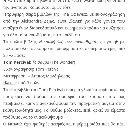
Η Ευτυχία κοιμάται βαθιά τη νύχτα, ενώ η Θλίψη και η Φαντασία
την αγαπούν. Κοιμούνται όμως τότε;
Η τρυφερή σειρά βιβλίων της Tina Oziewicz, με εικονογράφηση
από την Aleksandra Zając, είναι ιδανική για κάθε γονέα που
αναζητά έναν διασκεδαστικό και ευρηματικό τρόπο να συζητήσει
για όλα τα συναισθήματα με το παιδί του.
Το πρώτο βιβλίο,
Η κρυφή ζωή των συναισθημάτων
, αγαπήθηκε
πολύ σε όλο τον κόσμο και μεταφράστηκε σε περισσότερες από
30 γλώσσες.
Tom Percival:
Το θαύμα
(The wonder)
Εικονογράφηση:
Tom Percival
Μετάφραση:
Φίλιππος Μανδηλαράς
Ηλικίες:
από 3 ετών
Το νέο βιβλίο του Tom Percival είναι μια γλυκιά ιστορία που μας
προτρέπει να δούμε την ομορφιά του κόσμου που μας
περιβάλλει και να ανακαλύψουμε την πραγματική μαγεία στην
καθημερινότητά μας. Το θαύμα βρίσκεται εκεί, αρκεί να είμαστε
πρόθυμοι να το ανακαλύψουμε!
Ο Ντάνιελ έχει φοβερές ακεφιές και η μέρα μοιάζει πως θα πάει