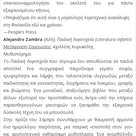
επανασυναρμολογήσει τον σκελετό του για πάντα
εξαφανισμένου κήτους.
«Υποψιάζομαι ότι αυτή είναι η μεγαλύτερη λογοτεχνική ανακάλυψη
στη Φινλανδία εδώ και χρόνια».
—People’s Press
Alejandro Zambra
(Χιλή):
Παιδική Λογοτεχνία (Literatura infantil)
Μετάφραση-Σημειώσεις:
Αχιλλέας Κυριακίδης
Μυθιστόρημα
Το
Παιδική Λογοτεχνία
που σίγουρα δεν απευθύνεται σε παιδιά
αποτελεί ένα συγγραφικό παιχνίδισμα γεμάτο σοφία,
τρυφερότητα και λάμψη που ταλαντεύεται ιλιγγιωδώς μεταξύ
παιδικότητας και γονεϊκότητας, διηγήματος και δοκιμίου, γραφής
και βιώματος. Ένα μοναδικό, αταξινόμητο βιβλίο που μεταξύ
άλλων εξιστορεί την προσπάθεια ενός άντρα υπό την επήρεια
παραισθησιογόνων μανιταριών να ξαναμάθει την εξαιρετικά
δύσκολη τέχνη του να μπουσουλά.
Στην πρόζα του Σάμπρα συνυπάρχουν με θαυμαστή αρμονία
ένα ημερολόγιο πατρότητας, μια πατρική «επιστολή στον γιο»
και αριστοτεχνικά καθαρόαιμη μυθοπλασία. Ένα ανορθόδοξο