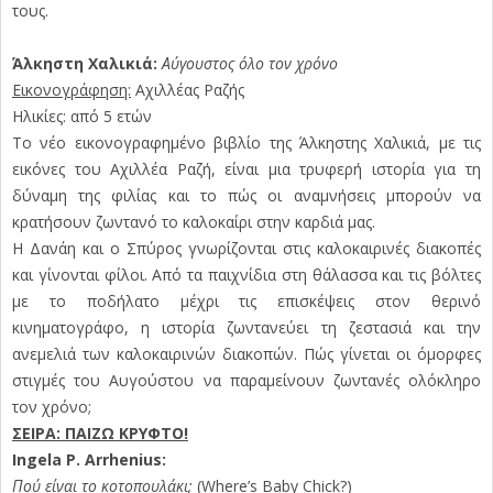
τους.
Άλκηστη Χαλικιά:
Αύγουστος όλο τον χρόνο
Εικονογράφηση:
Αχιλλέας Ραζής
Ηλικίες: από 5 ετών
Το νέο εικονογραφημένο βιβλίο της Άλκηστης Χαλικιά, με τις
εικόνες του Αχιλλέα Ραζή, είναι μια τρυφερή ιστορία για τη
δύναμη της φιλίας και το πώς οι αναμνήσεις μπορούν να
κρατήσουν ζωντανό το καλοκαίρι στην καρδιά μας.
Η Δανάη και ο Σπύρος γνωρίζονται στις καλοκαιρινές διακοπές
και γίνονται φίλοι. Από τα παιχνίδια στη θάλασσα και τις βόλτες
με το ποδήλατο μέχρι τις επισκέψεις στον θερινό
κινηματογράφο, η ιστορία ζωντανεύει τη ζεστασιά και την
ανεμελιά των καλοκαιρινών διακοπών. Πώς γίνεται οι όμορφες
στιγμές του Αυγούστου να παραμείνουν ζωντανές ολόκληρο
τον χρόνο;
ΣΕΙΡΑ: ΠΑΙΖΩ ΚΡΥΦΤΟ!
Ingela P. Arrhenius:
Πού είναι το κοτοπουλάκι;
(Where’s Baby Chick?)