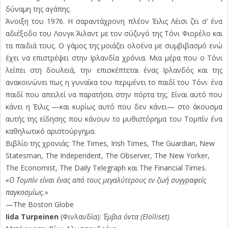
δύναμη της αγάπης.
Άνοιξη του 1976. Η σαραντάχρονη πλέον Έιλις Λέισι ζει σ’ ένα
αδιέξοδο του Λονγκ Άιλαντ με τον σύζυγό της Τόνι Φιορέλο και
τα παιδιά τους. Ο γάμος της μοιάζει ολοένα με συμβιβασμό ενώ
έχει να επιστρέψει στην Ιρλανδία χρόνια. Μια μέρα που ο Τόνι
λείπει στη δουλειά, την επισκέπτεται ένας Ιρλανδός και της
ανακοινώνει πως η γυναίκα του περιμένει το παιδί του Τόνι· ένα
παιδί που απειλεί να παρατήσει στην πόρτα της. Είναι αυτό που
κάνει η Έιλις —και κυρίως αυτό που δεν κάνει— στο άκουσμα
αυτής της είδησης που κάνουν το μυθιστόρημα του Τομπίν ένα
καθηλωτικό αριστούργημα.
Βιβλίο της χρονιάς: The Times, Irish Times, The Guardian, New
Statesman, The Independent, The Observer, The New Yorker,
The Economist, The Daily Telegraph και The Financial Times.
«Ο Τομπίν είναι ένας από τους μεγαλύτερους εν ζωή συγγραφείς
παγκοσμίως.»
—The Boston Globe
Iida Turpeinen
(Φινλανδία):
Έμβια όντα (Elolliset)