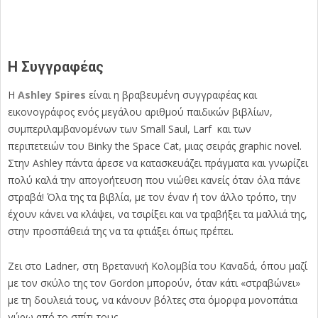
Η Συγγραφέας
Η
Ashley Spires
είναι η βραβευµένη συγγραφέας και
εικονογράφος ενός µεγάλου αριθµού παιδικών βιβλίων,
συµπεριλαµβανοµένων των Small Saul, Larf και των
περιπετειών του Binky the Space Cat, µιας σειράς graphic novel.
Στην Ashley πάντα άρεσε να κατασκευάζει πράγµατα και γνωρίζει
πολύ καλά την απογοήτευση που νιώθει κανείς όταν όλα πάνε
στραβά! Όλα της τα βιβλία, µε τον έναν ή τον άλλο τρόπο, την
έχουν κάνει να κλάψει, να τσιρίξει και να τραβήξει τα µαλλιά της,
στην προσπάθειά της να τα φτιάξει όπως πρέπει.
Ζει στο Ladner, στη Βρετανική Κολοµβία του Καναδά, όπου µαζί
µε τον σκύλο της τον Gordon µπορούν, όταν κάτι «στραβώνει»
µε τη δουλειά τους, να κάνουν βόλτες στα όµορφα µονοπάτια
γύρω από το σπίτι τους.