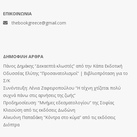
ΕΠΙΚΟΙΝΩΝΊΑ
thebookgreece@gmail.com
ΔΗΜΟΦΙΛΉ ΆΡΘΡΑ
Πάνος Δημάκης “Δεκαεπτά κλωστές” από την Κάπα Εκδοτική
Οδυσσέας Ελύτης “Προσανατολισμοί” | Βιβλιοπρόταση για το
Σ/Κ
Συνέντευξη: Λένια Ζαφειροπούλου “Η τέχνη χτίζεται πολύ
συχνά πάνω στις αρνήσεις της ζωής”
Προδημοσίευση: “Μνήμες εδεσματολογίου” της Σοφίας
Κλειούση από τις εκδόσεις Δωδώνη
Αλκυόνη Παπαδάκη “Κόντρα στο κύμα” από τις εκδόσεις
Διόπτρα