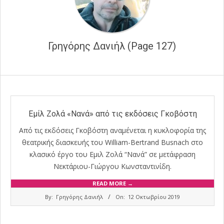
Γρηγόρης Δανιήλ
(Page 127)
Εμίλ Ζολά «Νανά» από τις εκδόσεις Γκοβόστη
Από τις εκδόσεις Γκοβόστη αναμένεται η κυκλοφορία της
θεατρικής διασκευής του William-Bertrand Busnach στο
κλασικό έργο του Εμιλ Ζολά “Νανά” σε μετάφραση
Νεκτάριου-Γιώργου Κωνσταντινίδη.
READ MORE →
2019-
By:
Γρηγόρης Δανιήλ
On:
12 Οκτωβρίου 2019
10-
12