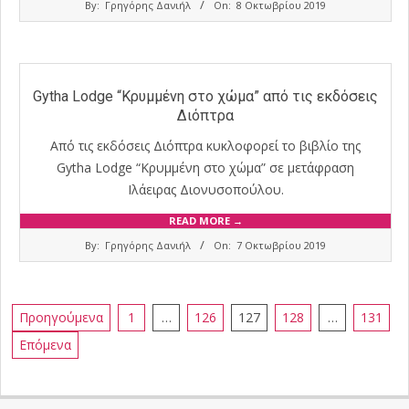
By:
Γρηγόρης Δανιήλ
On:
8 Οκτωβρίου 2019
10-
08
Gytha Lodge “Κρυμμένη στο χώμα” από τις εκδόσεις
Διόπτρα
Από τις εκδόσεις Διόπτρα κυκλοφορεί το βιβλίο της
Gytha Lodge “Κρυμμένη στο χώμα” σε μετάφραση
Ιλάειρας Διονυσοπούλου.
READ MORE →
2019-
By:
Γρηγόρης Δανιήλ
On:
7 Οκτωβρίου 2019
10-
07
Σελιδοποίηση
Προηγούμενα
1
…
126
127
128
…
131
άρθρων
Επόμενα