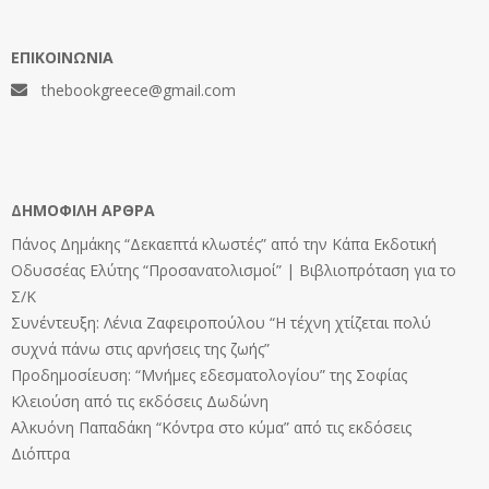
ΕΠΙΚΟΙΝΩΝΊΑ
thebookgreece@gmail.com
ΔΗΜΟΦΙΛΉ ΆΡΘΡΑ
Πάνος Δημάκης “Δεκαεπτά κλωστές” από την Κάπα Εκδοτική
Οδυσσέας Ελύτης “Προσανατολισμοί” | Βιβλιοπρόταση για το
Σ/Κ
Συνέντευξη: Λένια Ζαφειροπούλου “Η τέχνη χτίζεται πολύ
συχνά πάνω στις αρνήσεις της ζωής”
Προδημοσίευση: “Μνήμες εδεσματολογίου” της Σοφίας
Κλειούση από τις εκδόσεις Δωδώνη
Αλκυόνη Παπαδάκη “Κόντρα στο κύμα” από τις εκδόσεις
Διόπτρα