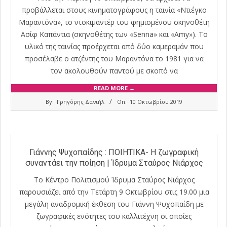
προβάλλεται στους κινηματογράφους η ταινία «Ντιέγκο
Μαραντόνα», το ντοκιμαντέρ του φημισμένου σκηνοθέτη
Ασίφ Καπάντια (σκηνοθέτης των «Senna» και «Amy»). Το
υλικό της ταινίας προέρχεται από δύο καμεραμάν που
προσέλαβε ο ατζέντης του Μαραντόνα το 1981 για να
τον ακολουθούν παντού με σκοπό να
READ MORE →
2019-
By:
Γρηγόρης Δανιήλ
On:
10 Οκτωβρίου 2019
10-
10
Γιάννης Ψυχοπαίδης : ΠΟΙΗΤΙΚΑ- Η ζωγραφική
συναντάει την ποίηση | Ίδρυμα Σταύρος Νιάρχος
Το Κέντρο Πολιτισμού Ίδρυμα Σταύρος Νιάρχος
παρουσιάζει από την Τετάρτη 9 Οκτωβρίου στις 19.00 μια
μεγάλη αναδρομική έκθεση του Γιάννη Ψυχοπαίδη με
ζωγραφικές ενότητες του καλλιτέχνη οι οποίες