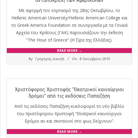
ανταπόκριση των Αμερικανών
Με αφορμή τον εορτασμό της 28ης Οκτωβρίου, το
Hellenic American University/Hellenic American College και
το Greek America Foundation σε συνεργασία με τα Γενικά
Αρχεία του Κράτους (ΓΑΚ) παρουσιάζουν την έκθεση
“The Hour of Greece” (Η Ώρα της Ελλάδας).
READ MORE →
2019-
By:
Γρηγόρης Δανιήλ
On:
8 Οκτωβρίου 2019
10-
08
Χριστόφορος Χριστοφής “Θεατρικοί καινούργιοι
δρόμοι” από τις εκδόσεις Παπαζήση
Από τις εκδόσεις Παπαζήση κυκλοφορεί το νέο βιβλίο
του Χριστόφορου Χριστοφή “Θεατρικοί καινούργιοι
δρόμοι αν και σκοτεινοί στο φως δείχνουν”.
READ MORE →
2019-