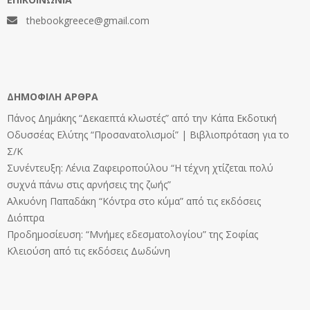
thebookgreece@gmail.com
ΔΗΜΟΦΙΛΉ ΆΡΘΡΑ
Πάνος Δημάκης “Δεκαεπτά κλωστές” από την Κάπα Εκδοτική
Οδυσσέας Ελύτης “Προσανατολισμοί” | Βιβλιοπρόταση για το
Σ/Κ
Συνέντευξη: Λένια Ζαφειροπούλου “Η τέχνη χτίζεται πολύ
συχνά πάνω στις αρνήσεις της ζωής”
Αλκυόνη Παπαδάκη “Κόντρα στο κύμα” από τις εκδόσεις
Διόπτρα
Προδημοσίευση: “Μνήμες εδεσματολογίου” της Σοφίας
Κλειούση από τις εκδόσεις Δωδώνη