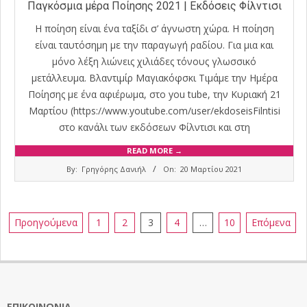
Παγκόσμια μέρα Ποίησης 2021 | Εκδόσεις Φίλντισι
Η ποίηση είναι ένα ταξίδι σ’ άγνωστη χώρα. Η ποίηση
είναι ταυτόσημη με την παραγωγή ραδίου. Για μια και
μόνο λέξη λιώνεις χιλιάδες τόνους γλωσσικό
μετάλλευμα. Βλαντιμίρ Μαγιακόφσκι Τιμάμε την Ημέρα
Ποίησης με ένα αφιέρωμα, στο you tube, την Κυριακή 21
Μαρτίου (https://www.youtube.com/user/ekdoseisFilntisi
στο κανάλι των εκδόσεων Φίλντισι και στη
READ MORE →
2021-
By:
Γρηγόρης Δανιήλ
On:
20 Μαρτίου 2021
03-
20
Σελιδοποίηση
Προηγούμενα
1
2
3
4
…
10
Επόμενα
άρθρων
ΕΠΙΚΟΙΝΩΝΊΑ