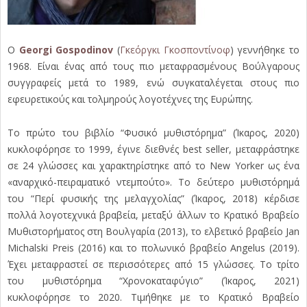
O
Georgi Gospodinov
(
Γκεόργκι Γκοσποντίνοφ
) γεννήθηκε το
1968. Είναι ένας από τους πιο μεταφρασμένους Βούλγαρους
συγγραφείς μετά το 1989, ενώ συγκαταλέγεται στους πιο
εφευρετικούς και τολμηρούς λογοτέχνες της Ευρώπης.
Το πρώτο του βιβλίο “Φυσικό μυθιστόρημα” (Ίκαρος, 2020)
κυκλοφόρησε το 1999, έγινε διεθνές best seller, μεταφράστηκε
σε 24 γλώσσες και χαρακτηρίστηκε από το New Yorker ως ένα
«αναρχικό-πειραματικό ντεμπούτο». Το δεύτερο μυθιστόρημά
του “Περί φυσικής της μελαγχολίας” (Ίκαρος, 2018) κέρδισε
πολλά λογοτεχνικά βραβεία, μεταξύ άλλων το Κρατικό Βραβείο
Μυθιστορήματος στη Βουλγαρία (2013), το ελβετικό βραβείο Jan
Michalski Preis (2016) και το πολωνικό βραβείο Angelus (2019).
Έχει μεταφραστεί σε περισσότερες από 15 γλώσσες. Το τρίτο
του μυθιστόρημα “Χρονοκαταφύγιο” (Ίκαρος, 2021)
κυκλοφόρησε το 2020. Τιμήθηκε με το Κρατικό Βραβείο