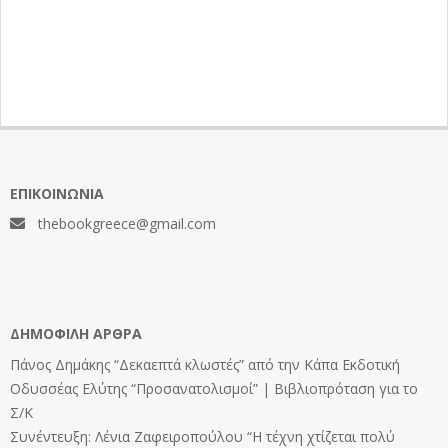
ΕΠΙΚΟΙΝΩΝΊΑ
thebookgreece@gmail.com
ΔΗΜΟΦΙΛΉ ΆΡΘΡΑ
Πάνος Δημάκης “Δεκαεπτά κλωστές” από την Κάπα Εκδοτική
Οδυσσέας Ελύτης “Προσανατολισμοί” | Βιβλιοπρόταση για το
Σ/Κ
Συνέντευξη: Λένια Ζαφειροπούλου “Η τέχνη χτίζεται πολύ