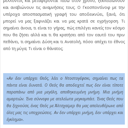
μέλλοντος και μεταφέρονται πίσω στον χρόνο, ξεκλειδώνουν
και αναβιώνουν τις αναμνήσεις τους. Ο Γκοσποντίνοφ με την
υπέροχα αποσπασματική γραφή του αποδεικνύει, ξανά, ότι
μπορεί να μας ξαφνιάζει και να μας κρατά σε εγρήγορση. Τι
σημαίνει άνοια, τι είναι το γήρας, πώς επιλέγει κανείς τον κόσμο
που θα ζήσει αλλά και τι θα κρατήσει από τον εαυτό του πριν
πεθάνει, τι σημαίνει Δύση και τι Ανατολή, πόσο απέχει το έθνος
από τη μύγα; Τι είναι ο θάνατος;
«Αν δεν υπάρχει Θεός, λέει ο Ντοστογέφσκι, σημαίνει πως τα
πάντα είναι δυνατά. Ο Θεός θα αποδειχτεί πως δεν είναι τίποτε
παραπάνω από μια μεγάλη, αποθηκευμένη μνήμη. Μια μνήμη
αμαρτιών. Ένα σύννεφο με ατελείωτα μεγκαμπάιτ. Ένας Θεός που
θα ξεχνούσε, ένας Θεός με Άλτσχαϊμερ θα μας απελευθέρωνε από
όλες μας τις υποχρεώσεις. Αν δεν υπάρχει μνήμη, δεν υπάρχει και
έγκλημα».