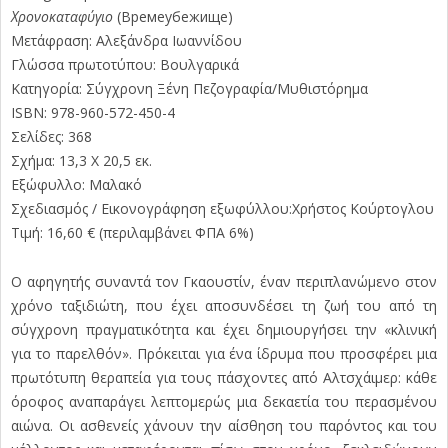
Χρονοκαταφύγιο
(Времеубежище)
Μετάφραση: Αλεξάνδρα Ιωαννίδου
Γλώσσα πρωτοτύπου: Βουλγαρικά
Κατηγορία: Σύγχρονη Ξένη Πεζογραφία/Μυθιστόρημα
ISBN: 978-960-572-450-4
Σελίδες: 368
Σχήμα: 13,3 Χ 20,5 εκ.
Εξώφυλλο: Μαλακό
Σχεδιασμός / Εικονογράφηση εξωφύλλου:Χρήστος Κούρτογλου
Τιμή: 16,60 € (περιλαμβάνει ΦΠΑ 6%)
O αφηγητής συναντά τον Γκαουστίν, έναν περιπλανώμενο στον
χρόνο ταξιδιώτη, που έχει αποσυνδέσει τη ζωή του από τη
σύγχρονη πραγματικότητα και έχει δημιουργήσει την «κλινική
για το παρελθόν». Πρόκειται για ένα ίδρυμα που προσφέρει μια
πρωτότυπη θεραπεία για τους πάσχοντες από Αλτσχάιμερ: κάθε
όροφος αναπαράγει λεπτομερώς μια δεκαετία του περασμένου
αιώνα. Οι ασθενείς χάνουν την αίσθηση του παρόντος και του