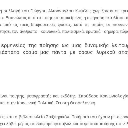
συλλογή του Γιώργου Αλισάνογλου Κυψέλες χωρίζονται σε τρεις
οι». Ξεκινώντας από το ποιητικό υποκείμενο, η αφήγηση εκτυλίσσε
α από τις τρεις διαφορετικές φάσεις, κατά τις οποίες οι «κοινων
τήσει τον άνθρωπο –κοινωνικά, πολιτισμικά, ερωτικά– σήμερα, τώρ
ερμηνείας της ποίησης ως μιας δυναμικής λειτουρ
υδιάστατο κόσμο μας πάντα με όρους λυρικού στο
ναι ποιητής, μεταφραστής και εκδότης. Σπούδασε Κοινωνιολογία 
 και στην Κοινωνική Πολιτική. Ζει στη Θεσσαλονίκη.
εις και το βιβλιοπωλείο Σαιξπηρικόν. Ποιήματά του έχουν μεταφρα
χει λάβει μέρος σε διάφορα φεστιβάλ και συμπόσια ποίησης στην 