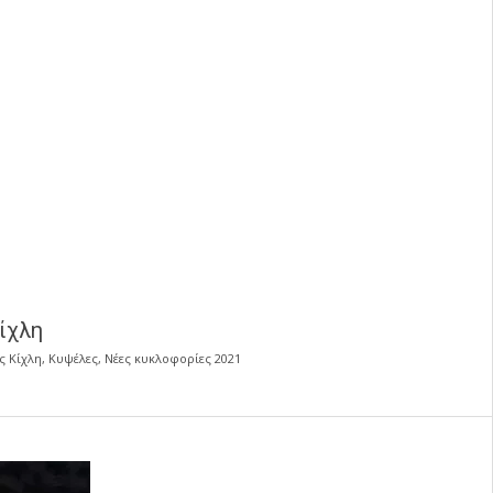
ίχλη
ς Κίχλη
,
Κυψέλες
,
Νέες κυκλοφορίες 2021