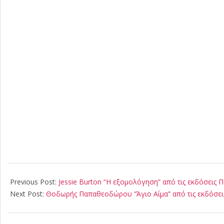
2021-
04-
Previous Post:
Jessie Burton “Η εξομολόγηση” από τις εκδόσεις 
13
Next Post:
Θοδωρής Παπαθεοδώρου “Άγιο Αίμα” από τις εκδόσει