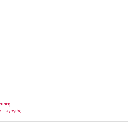
Πατάκη
ς Ψυχογιός