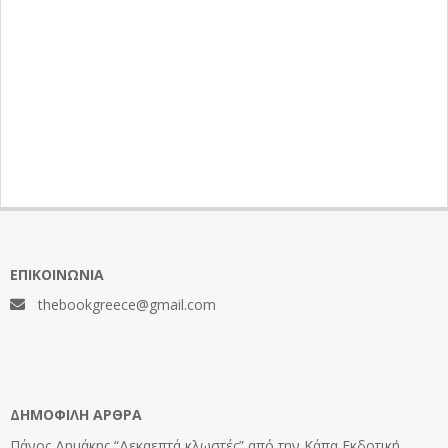
ΕΠΙΚΟΙΝΩΝΊΑ
thebookgreece@gmail.com
ΔΗΜΟΦΙΛΉ ΆΡΘΡΑ
Πάνος Δημάκης “Δεκαεπτά κλωστές” από την Κάπα Εκδοτική