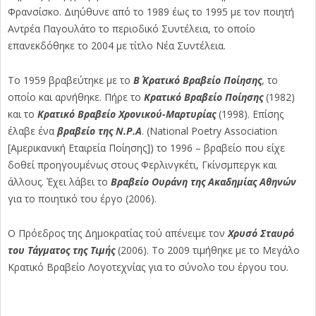
Φρανσίσκο. Διηύθυνε από το 1989 έως το 1995 με τον ποιητή
Αντρέα Παγουλάτο το περιοδικό Συντέλεια, το οποίο
επανεκδόθηκε το 2004 με τίτλο Νέα Συντέλεια.
Το 1959 βραβεύτηκε με το
Β΄ Κρατικό Βραβείο Ποίησης
, το
οποίο και αρνήθηκε. Πήρε το
Κρατικό Βραβείο Ποίησης
(1982)
και το
Κρατικό Βραβείο Χρονικού-Μαρτυρίας
(1998). Επίσης
έλαβε ένα
βραβείο της Ν.Ρ.Α
. (National Poetry Association
[Αμερικανική Εταιρεία Ποίησης]) το 1996 – βραβείο που είχε
δοθεί προηγουμένως στους Φερλινγκέτι, Γκίνσμπεργκ και
άλλους. Έχει λάβει το
Βραβείο Ουράνη της Ακαδημίας Αθηνών
για το ποιητικό του έργο (2006).
Ο Πρόεδρος της Δημοκρατίας τού απένειμε τον
Χρυσό Σταυρό
του Τάγματος της Τιμής
(2006). Το 2009 τιμήθηκε με το Μεγάλο
Κρατικό Βραβείο Λογοτεχνίας για το σύνολο του έργου του.