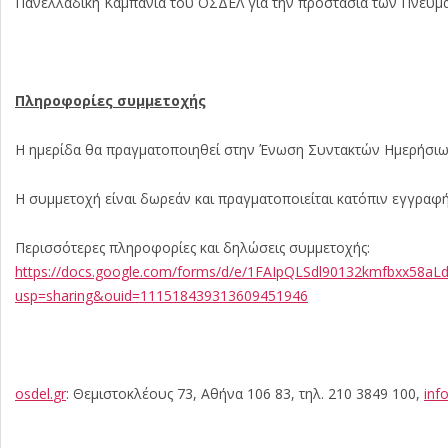
Πανελλαδική Καμπάνια του ΟΣΔΕΛ για την προστασία των Πνευμα
Πληροφορίες συμμετοχής
Η ημερίδα θα πραγματοποιηθεί στην Ένωση Συντακτών Ημερήσιων 
Η συμμετοχή είναι δωρεάν και πραγματοποιείται κατόπιν εγγραφή
Περισσότερες πληροφορίες και δηλώσεις συμμετοχής:
https://docs.google.com/forms/d/e/1FAIpQLSdl90132kmfbxx5
usp=sharing&ouid=111518439313609451946
osdel
.
gr
: Θεμιστοκλέους 73, Αθήνα 106 83, τηλ. 210 3849 100,
inf