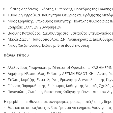
Κώστας Δαρδανός, Εκδότης, Gutenberg, Πρόεδρος της Ένωσης Ε
Τιτίκα Δημητρούλια, Καθηγήτρια Θεωρίας και Πράξης της Μετά
Νίκος Ερηνάκης, Επίκουρος Καθηγητής Πολιτικής Φιλοσοφίας & 
Εταιρείας Ελλήνων Συγγραφέων
Βασίλης Κατσούρος, Διευθυντής στο Ινστιτούτο Επεξεργασίας τ
Μαρία-Δάφνη Παπαδοπούλου, ΔΝ, Αναπληρώτρια Διευθύντρια σ
Νίκος Χατζόπουλος, Εκδότης, Brainfood εκδοτική
Πάνελ Τύπου
Αλέξανδρος Γεωργακάκης, Director of Operations, ΚΑΘΗΜΕΡΙ
Δημήτρης Ηλιόπουλος, Εκδότης, ΔΕΣΜΗ ΕΚΔΟΤΙΚΗ – Αντιπρόεδ
Στέλιος Καρόζης, Εντεταλμένος Ερευνητής & Αναπληρωτής Τεχν
Γιάννος Παραμυθιώτης, Επίκουρος Καθηγητής Νομικής Σχολής
Παναγιώτης Σωτήρης, Επίκουρος Καθηγητής Πανεπιστημίου Αι
Η ημερίδα απευθύνεται σε συγγραφείς, μεταφραστές/-τριες, δημοσ
καθώς και σε όσους/όσες ενδιαφέρονται να ενημερωθούν για τις ε