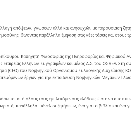
ταλλαγή απόψεων, γνώσεων αλλά και ανησυχιών με παρουσίαση ζητ
ημοσύνης, δίνοντας παράλληλα έμφαση στις νέες τάσεις και στους 
, Επίκουρου Καθηγητή Φιλοσοφίας της Πληροφορίας και Ψηφιακού 
ς Εταιρείας Ελλήνων Συγγραφέων και μέλος Δ.Σ. του ΟΣΔΕΛ. Στη συ
ντρια (CEO) του Νορβηγικού Οργανισμού Συλλογικής Διαχείρισης K
ατευόμενων έργων για την εκπαίδευση Νορβηγικών Μεγάλων Γλω
πρόσωποι από όλους τους εμπλεκόμενους κλάδους ώστε να αποτυπ
ωριστά, παράλληλα πάνελ συζητήσεων, ένα για το βιβλίο και ένα γι