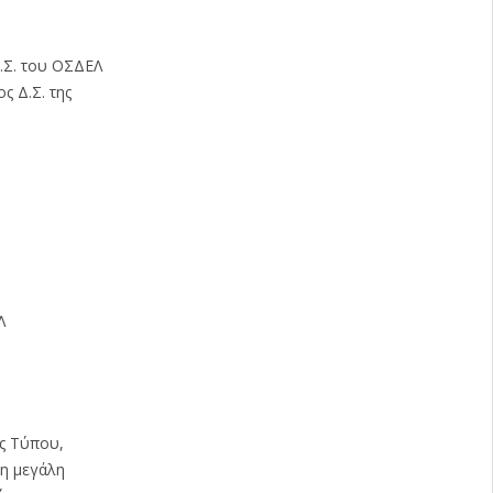
Δ.Σ. του ΟΣΔΕΛ
ς Δ.Σ. της
Λ
ες Τύπου,
τη μεγάλη