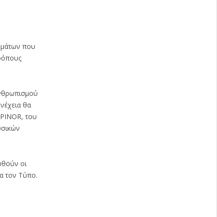
ημάτων που
τρόπους
Ανθρωπισμού
νέχεια θα
OPINOR, του
σσικών
ωθούν οι
α τον Τύπο.