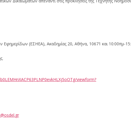
τικών Δικαιωμάτων απέναντι στις προκλήσεις της Τεχνητής Νοημοσ
Εφημερίδων (ΕΣΗΕΑ), Ακαδημίας 20, Αθήνα, 10671 και 10:00πμ-15:
ς.
8aLdb0LEMHnXACP63PLNP0evkHLXj5oOTg/viewform?
o
@
osdel
.
gr