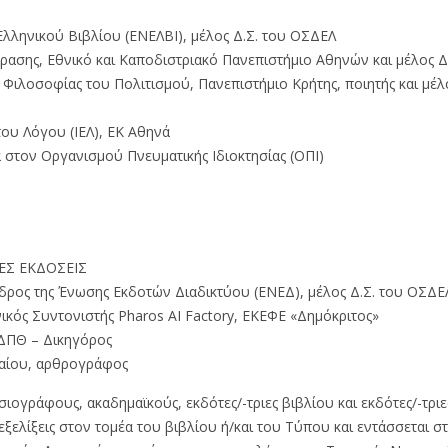
λληνικού Βιβλίου (ΕΝΕΛΒΙ), μέλος Δ.Σ. του ΟΣΔΕΛ
φρασης, Εθνικό και Καποδιστριακό Πανεπιστήμιο Αθηνών και μέλος 
Φιλοσοφίας του Πολιτισμού, Πανεπιστήμιο Κρήτης, ποιητής και μέλο
ου Λόγου (ΙΕΛ), ΕΚ Αθηνά
τον Οργανισμού Πνευματικής Ιδιοκτησίας (ΟΠΙ)
ΝΕΣ ΕΚΔΟΣΕΙΣ
ρος της Ένωσης Εκδοτών Διαδικτύου (ΕΝΕΔ), μέλος Δ.Σ. του ΟΣΔΕ
ικός Συντονιστής Pharos AI Factory, ΕΚΕΦΕ «Δημόκριτος»
 ΔΠΘ – Δικηγόρος
γαίου, αρθρογράφος
ιογράφους, ακαδημαϊκούς, εκδότες/-τριες βιβλίου και εκδότες/-τρι
ξελίξεις στον τομέα του βιβλίου ή/και του Τύπου και εντάσσεται σ