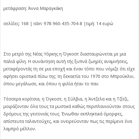
μετάφραση: Άννα Μαραγκάκη
σελίδες: 168 | isbn: 978-960-435-704-8 |τιμή: 14 ευρώ
Στο μετρό της Νέας Υόρκης η Όγκοστ διασταυρώνεται με μια
παλιά φίλη. Η συνάντηση αυτή τής ξυπνά ζωηρές αναμνήσεις,
μεταφέροντάς τη σε μια εποχή και έναν τόπο που νόμιζε ότι είχε
αφήσει οριστικά πίσω της: τη δεκαετία του 1970 στο Μπρούκλιν,
όπου μεγάλωσε, και όπου η φιλία ήταν το παν.
Τέσσερα κορίτσια, η Όγκοστ, η Σύλβια, η Άντζελα και η Τζίτζι,
μοιράζονταν όλα τους τα μυστικά καθώς περιπλανιούνταν στους
δρόμους της γειτονιάς τους. Ένιωθαν εκπληκτικά όμορφες,
απίστευτα ταλαντούχες, και ονειρεύονταν πως τις περίμενε ένα
λαμπρό μέλλον.