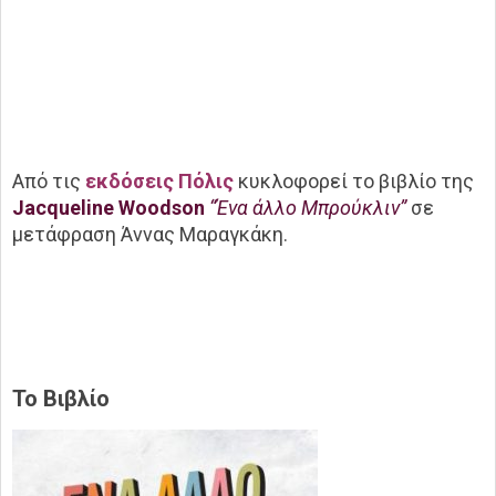
Από τις
εκδόσεις Πόλις
κυκλοφορεί το βιβλίο της
Jacqueline Woodson
“Ένα άλλο Μπρούκλιν”
σε
μετάφραση Άννας Μαραγκάκη.
Το Βιβλίο