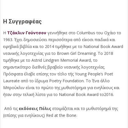
Η Συγγραφέας
Η
Τζάκλιν Γούντσον
γεννήθηκε στο Columbus του Οχάιο το
1963. Έχει δημοσιεύσει περισσότερα από είκοσι παιδικά και
εφηβικά βιβλία και το 2014 τιμήθηκε με το National Book Award
νεανικής λογοτεχνίας για το Brown Girl Dreaming. Το 2018
τιμήθηκε με το Astrid Lindgren Memorial Award, το
σημαντικότερο διεθνές βραβείο νεανικής λογοτεχνίας.
Πρόσφατα έλαβε επίσης τον τίτλο τής Young People’s Poet
Laureate από το ίδρυμα Poetry Foundation. Το Ένα άλλο
Μπρούκλιν είναι το πρώτο της μυθιστόρημα για ενηλίκους και
ήταν στην τελική λίστα για το National Book Award το2016.
Από τις
εκδόσεις Πόλις
ετοιμάζεται και το μυθιστόρημά της
(επίσης για ενηλίκους) Red at the Bone.