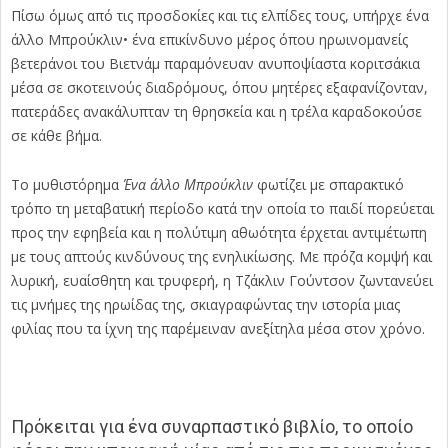
Πίσω όμως από τις προσδοκίες και τις ελπίδες τους, υπήρχε ένα
άλλο Μπρούκλιν• ένα επικίνδυνο μέρος όπου ηρωινομανείς
βετεράνοι του Βιετνάμ παραμόνευαν ανυποψίαστα κοριτσάκια
μέσα σε σκοτεινούς διαδρόμους, όπου μητέρες εξαφανίζονταν,
πατεράδες ανακάλυπταν τη θρησκεία και η τρέλα καραδοκούσε
σε κάθε βήμα.
Το μυθιστόρημα
Ένα άλλο Μπρούκλιν
φωτίζει με σπαρακτικό
τρόπο τη μεταβατική περίοδο κατά την οποία το παιδί πορεύεται
προς την εφηβεία και η πολύτιμη αθωότητα έρχεται αντιμέτωπη
με τους απτούς κινδύνους της ενηλικίωσης. Με πρόζα κομψή και
λυρική, ευαίσθητη και τρυφερή, η Τζάκλιν Γούντσον ζωντανεύει
τις μνήμες της ηρωίδας της, σκιαγραφώντας την ιστορία μιας
φιλίας που τα ίχνη της παρέμειναν ανεξίτηλα μέσα στον χρόνο.
Πρόκειται για ένα συναρπαστικό βιβλίο, το οποίο