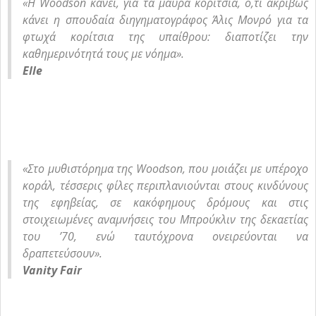
«Η Woodson κάνει, για τα μαύρα κορίτσια, ό,τι ακριβώς
κάνει η σπουδαία διηγηματογράφος Άλις Μονρό για τα
φτωχά κορίτσια της υπαίθρου: διαποτίζει την
καθημερινότητά τους με νόημα».
Elle
«Στο μυθιστόρημα της Woodson, που μοιάζει με υπέροχο
κοράλ, τέσσερις φίλες περιπλανιούνται στους κινδύνους
της εφηβείας, σε κακόφημους δρόμους και στις
στοιχειωμένες αναμνήσεις του Μπρούκλιν της δεκαετίας
του ’70, ενώ ταυτόχρονα ονειρεύονται να
δραπετεύσουν».
Vanity Fair