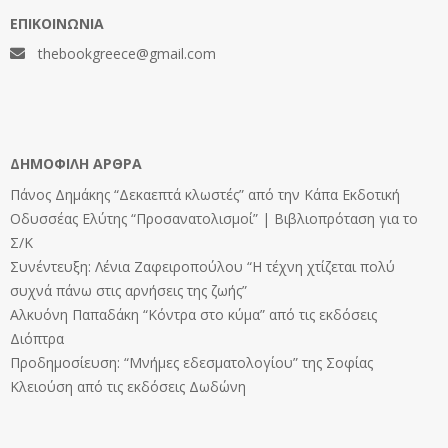
ΕΠΙΚΟΙΝΩΝΊΑ
thebookgreece@gmail.com
ΔΗΜΟΦΙΛΉ ΆΡΘΡΑ
Πάνος Δημάκης “Δεκαεπτά κλωστές” από την Κάπα Εκδοτική
Οδυσσέας Ελύτης “Προσανατολισμοί” | Βιβλιοπρόταση για το
Σ/Κ
Συνέντευξη: Λένια Ζαφειροπούλου “Η τέχνη χτίζεται πολύ
συχνά πάνω στις αρνήσεις της ζωής”
Αλκυόνη Παπαδάκη “Κόντρα στο κύμα” από τις εκδόσεις
Διόπτρα
Προδημοσίευση: “Μνήμες εδεσματολογίου” της Σοφίας
Κλειούση από τις εκδόσεις Δωδώνη