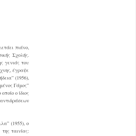
λετάει πιάνο,
ικής Σχολής.
ς γενιάς του
έχνης, έγραψε
δεια” (1956),
ωμένος Γάμος”
 οποίο ο ίδιος
α αντιδράσεων
λα” (1955), ο
 της ταινίας: