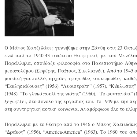
Μάνος Χατζιδάκις
Ο
γεννήθηκε στην Ξάνθη στις 23 Οκτωβ
ενώ από το 1940-43 ανώτερα θεωρητικά, με τον Μενέλαο
Παράλληλα, σπούδαζε φιλοσοφία στο Πανεπιστήμιο Αθηνώ
μεσοπολέμου (Σεφέρης, Γκάτσος, Σικελιανός). Από το 1945
μουσική για πολλές αρχαίες τραγωδίες και κωμωδίες, καθώς
“Εκκλησιάζουσες” (1956), “Λυσιστράτη” (1957), “Κύκλωπας” 
(1948), “Το γλυκό πουλί της νιότης” (1960), “Το φυντανάκι” (
ξεχωρίζει, στο σύνολο της εργασίας του. Το 1949 με την π
στη συντηρητική αστική κοινωνία. Αναμόρφωσε όλο το ελλην
Παράλληλα με το θέατρο από το 1946 ο Μάνος Χατζιδάκις, 
“Δράκος” (1956), “America-America” (1963). Τo 1960 του α