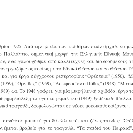
ρίου 1925. Από την ηλικία των τεσσάρων ετών άρχισε να με
 Παλλάντιο, σημαντική μορφή της Ελληνικής Εθνικής Μουσ
ν, ενώ γαλουχήθηκε από καλλιτέχνες και διανοούμενους τη
 συνεργαζόμενος κυρίως με το Εθνικό Θέατρο και το Θέατρο Τ
 και για έργα σύγχρονου ρεπερτορίου: “Ορέστεια” (1950), “Μή
(1959), “Όρνιθες” (1959), “Λεωφορείον ο Πόθος” (1948), “Ματ
1989) κ.α. Το 1948 γράφει, για μία μικρή λευκή αχιβάδα, έργο το
ερίφημη διάλεξη του για το ρεμπέτικο (1949), ξεσήκωσε θύελλ
ικό τραγούδι, δρομολογώντας σε νέους μουσικούς ορίζοντες.
συνέθεσε μουσική για 80 ελληνικές και ξένες ταινίες: “Στέλ
πονέμεται βραβείο για το τραγούδι, “Τα παιδιά του Πειραιά”,