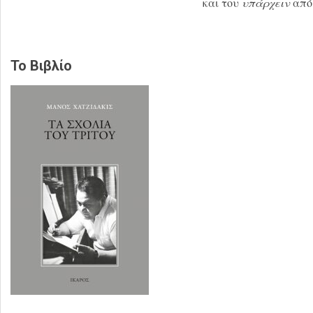
και του
υπάρχειν
από
Το Βιβλίο