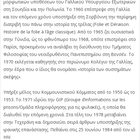
μορφωτικών υποθέσεων του Γαλλικού Υπουργείου Εξωτερικών
στη Σουηδία και την Πολωνία. Το 1960 επέστρεψε στη Γαλλία
και τον επόμενο χρόνο υποστήριξε στη Σορβόννη την περίφημη
διατριβή του πάνω στην ιστορία της τρέλας (Folie et Déraison.
Histoire de la folie à l’âge classique). Από το 1965 ζει ουσιαστικά
στην Τύνιδα, ώς το φθινόπωρο του 1968, οπότε επιστρέφει στο
Παρίσι, προκειμένου να αναλάβει τη διεύθυνση του Τμήματος
Φιλοσοφίας του νεοϊδρυθέντος Πανεπιστημίου στη Βενσέν. Το
1970 εκλέγεται καθηγητής στο περιώνυμο Κολέγιο της Γαλλίας,
στην έδρα που ο ίδιος θα ονομάσει «Ιστορία των συστημάτων
σκέψης».
Υπήρξε μέλος του Κομμουνιστικού Κόμματος από το 1950 ώς το
1953. Το 1971 ιδρύει την GIP (Groupe d’informations sur les
prisons/Ομάδα πληροφόρησης για τις φυλακές), η οποία θα
διαλυθεί την επόμενη χρονιά. Στα τέλη του 1978 μεταβαίνει
στην Τεχεράνη και δημοσιεύει σειρά άρθρων υποστήριξης της
ιρανικής επανάστασης. Πεθαίνει στις 25 Ιουνίου 1984 από τον ιό
HIV.