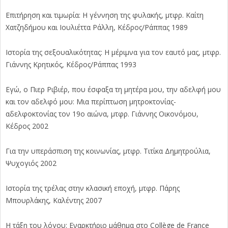
Επιτήρηση και τιμωρία: Η γέννηση της φυλακής, μτφρ. Καίτη
Χατζηδήμου και Ιουλιέττα Ράλλη, Κέδρος/Ράππας 1989
Ιστορία της σεξουαλικότητας: Η μέριμνα για τον εαυτό μας, μτφρ.
Γιάννης Κρητικός, Κέδρος/Ράππας 1993
Εγώ, ο Πιερ Ριβιέρ, που έσφαξα τη μητέρα μου, την αδελφή μου
και τον αδελφό μου: Μια περίπτωση μητροκτονίας-
αδελφοκτονίας τον 19ο αιώνα, μτφρ. Γιάννης Οικονόμου,
Κέδρος 2002
Για την υπεράσπιση της κοινωνίας, μτφρ. Τιτίκα Δημητρούλια,
Ψυχογιός 2002
Ιστορία της τρέλας στην κλασική εποχή, μτφρ. Πάρης
Μπουρλάκης, Καλέντης 2007
Η τάξη του λόγου: Εναρκτήριο μάθημα στο Collège de France