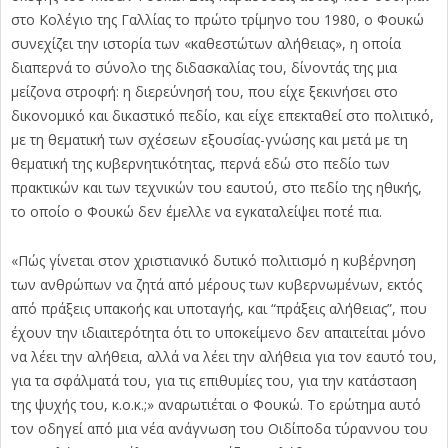
στο Κολέγιο της Γαλλίας το πρώτο τρίμηνο του 1980, ο Φουκώ
συνεχίζει την ιστορία των «καθεστώτων αλήθειας», η οποία
διαπερνά το σύνολο της διδασκαλίας του, δίνοντάς της μια
μείζονα στροφή: η διερεύνησή του, που είχε ξεκινήσει στο
δικονομικό και δικαστικό πεδίο, και είχε επεκταθεί στο πολιτικό,
με τη θεματική των σχέσεων εξουσίας-γνώσης και μετά με τη
θεματική της κυβερνητικότητας, περνά εδώ στο πεδίο των
πρακτικών και των τεχνικών του εαυτού, στο πεδίο της ηθικής,
το οποίο ο Φουκώ δεν έμελλε να εγκαταλείψει ποτέ πια.
«Πώς γίνεται στον χριστιανικό δυτικό πολιτισμό η κυβέρνηση
των ανθρώπων να ζητά από μέρους των κυβερνωμένων, εκτός
από πράξεις υπακοής και υποταγής, και “πράξεις αλήθειας”, που
έχουν την ιδιαιτερότητα ότι το υποκείμενο δεν απαιτείται μόνο
να λέει την αλήθεια, αλλά να λέει την αλήθεια για τον εαυτό του,
για τα σφάλματά του, για τις επιθυμίες του, για την κατάσταση
της ψυχής του, κ.ο.κ.;» αναρωτιέται ο Φουκώ. Το ερώτημα αυτό
τον οδηγεί από μια νέα ανάγνωση του Οιδίποδα τύραννου του