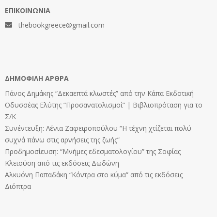
ΕΠΙΚΟΙΝΩΝΊΑ
thebookgreece@gmail.com
ΔΗΜΟΦΙΛΉ ΆΡΘΡΑ
Πάνος Δημάκης “Δεκαεπτά κλωστές” από την Κάπα Εκδοτική
Οδυσσέας Ελύτης “Προσανατολισμοί” | Βιβλιοπρόταση για το
Σ/Κ
Συνέντευξη: Λένια Ζαφειροπούλου “Η τέχνη χτίζεται πολύ
συχνά πάνω στις αρνήσεις της ζωής”
Προδημοσίευση: “Μνήμες εδεσματολογίου” της Σοφίας
Κλειούση από τις εκδόσεις Δωδώνη
Αλκυόνη Παπαδάκη “Κόντρα στο κύμα” από τις εκδόσεις
Διόπτρα