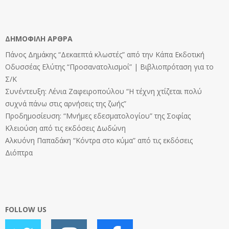
ΔΗΜΟΦΙΛΉ ΆΡΘΡΑ
Πάνος Δημάκης “Δεκαεπτά κλωστές” από την Κάπα Εκδοτική
Οδυσσέας Ελύτης “Προσανατολισμοί” | Βιβλιοπρόταση για το
Σ/Κ
Συνέντευξη: Λένια Ζαφειροπούλου “Η τέχνη χτίζεται πολύ
συχνά πάνω στις αρνήσεις της ζωής”
Προδημοσίευση: “Μνήμες εδεσματολογίου” της Σοφίας
Κλειούση από τις εκδόσεις Δωδώνη
Αλκυόνη Παπαδάκη “Κόντρα στο κύμα” από τις εκδόσεις
Διόπτρα
FOLLOW US