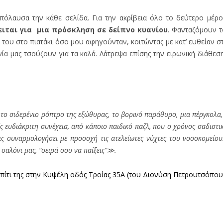
πόλαυσα την κάθε σελίδα. Για την ακρίβεια όλο το δεύτερο μέρο
ειται για μια πρόσκληση σε δείπνο κυανίου
. Φανταζόμουν 
 του στο πιατάκι όσο μου αφηγούνταν, κοιτώντας με κατ’ ευθείαν στ
α μας τσούζουν για τα καλά. Λάτρεψα επίσης την ειρωνική διάθεση
το σιδερένιο ρόπτρο της εξώθυρας, το βορινό παράθυρο, μια πέργκολα
ς ευδιάκριτη συνέχεια, από κάποιο παιδικό παζλ, που ο χρόνος σαδιστι
τις συναρμολογήσει με προσοχή τις ατελείωτες νύχτες του νοσοκομείο
σαλόνι μας, “σειρά σου να παίξεις”≫.
πίτι της στην Κυψέλη οδός Τροίας 35Α (του Διονύση Πετρουτσόπο