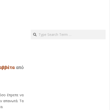
Search
αββέτα
από
τόσο έπρεπε να
αν απανωτά. Τα
α.