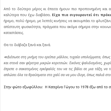
Από το δεύτερο μέρος κι έπειτα ήμουν πιο προπονημένη και α
καλύτερα που έχω διαβάσει.
Είχα πια σιγουρευτεί ότι πρόκ
ήρεμο, πολύ ήρεμο, με λεπτές κινήσεις να ακουμπάει το φλυτζάνι
απίστευτη φυσικότητα, πράγματα που ακόμα σήμερα στην κοινωνί
καταστάσεις.
Θα το διάβαζα ξανά και ξανά.
≪Διέσωσε στη μνήμη του ερείπια μάλλον, τυχαία υπολείμματα, όπως 
και στενά σαν φέρετρα μικρών κοριτσιών. Εικόνες ψαλιδισμένες, χωρί
έπρεπε ο σακατεμένος εγκέφαλός του να τις βάλει σε μια τάξη, να 
απλώσει όλα τα θραύσματα στο χαλί σα να μου έλεγε, όπως παλιά στο 
Στην φώτο εξωφύλλου: Η Κατερίνα Γώγου το 1978 έξω από το σ