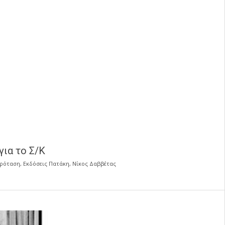
ια το Σ/Κ
πρόταση
,
Εκδόσεις Πατάκη
,
Νίκος Δαββέτας