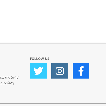
FOLLOW US
ις της ζωής”
ς Δωδώνη