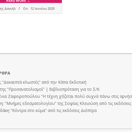
READ MORE →
ης Δανιήλ
On:
12 Ιουνίου 2020
ΡΘΡΑ
 “Δεκαεπτά κλωστές” από την Κάπα Εκδοτική
ης “Προσανατολισμοί” | Βιβλιοπρόταση για το Σ/Κ
ένια Ζαφειροπούλου “Η τέχνη χτίζεται πολύ συχνά πάνω στις αρνήσε
: “Μνήμες εδεσματολογίου” της Σοφίας Κλειούση από τις εκδόσει
άκη “Κόντρα στο κύμα” από τις εκδόσεις Διόπτρα