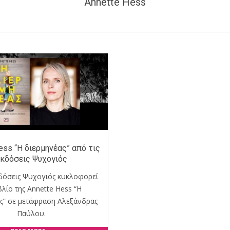
Annette Hess
ess “Η διερμηνέας” από τις
κδόσεις Ψυχογιός
κδόσεις Ψυχογιός κυκλοφορεί
βλίο της Annette Hess “Η
ς” σε μετάφραση Αλεξάνδρας
Παύλου.