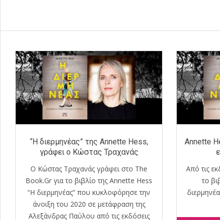
“Η διερμηνέας” της Annette Hess,
Annette H
γράφει ο Κώστας Τραχανάς
ε
Ο Κώστας Τραχανάς γράφει στο The
Από τις ε
Book.Gr για το βιβλίο της Annette Hess
το βι
“Η διερμηνέας” που κυκλοφόρησε την
διερμηνέα
άνοιξη του 2020 σε μετάφραση της
Αλεξάνδρας Παύλου από τις εκδόσεις