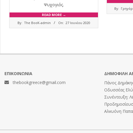
Ψυχογιός.
2020-
By:
Γρηγόρ
06-
READ MORE →
12
2020-
By:
The BooK-admin
On:
27 Ιουνίου 2020
06-
27
ΕΠΙΚΟΙΝΩΝΊΑ
ΔΗΜΟΦΙΛΉ Ά
thebookgreece@gmail.com
Πάνος Δημάκης
Οδυσσέας Ελύτ
Συνέντευξη: Λ
Προδημοσίευση
Αλκυόνη Παπαδ