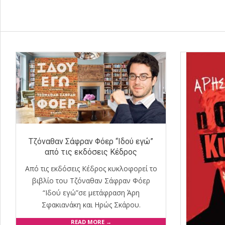
Tζόναθαν Σάφραν Φόερ “Ιδού εγώ”
από τις εκδόσεις Κέδρος
Από τις εκδόσεις Κέδρος κυκλοφορεί το
βιβλίο του Tζόναθαν Σάφραν Φόερ
“Ιδού εγώ”σε μετάφραση Άρη
Σφακιανάκη και Ηρώς Σκάρου.
READ MORE →