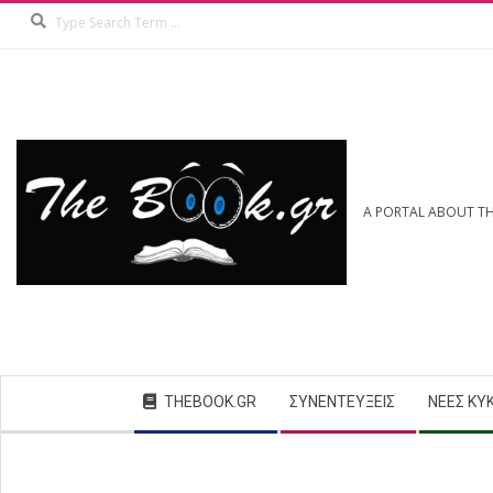
Search
Skip
to
content
A PORTAL ABOUT TH
Secondary
THEBOOK.GR
ΣΥΝΕΝΤΕΎΞΕΙΣ
ΝΈΕΣ ΚΥ
Navigation
Menu