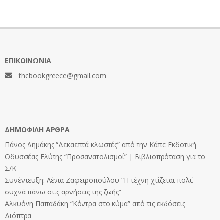
ΕΠΙΚΟΙΝΩΝΊΑ
thebookgreece@gmail.com
ΔΗΜΟΦΙΛΉ ΆΡΘΡΑ
Πάνος Δημάκης “Δεκαεπτά κλωστές” από την Κάπα Εκδοτική
Οδυσσέας Ελύτης “Προσανατολισμοί” | Βιβλιοπρόταση για το
Σ/Κ
Συνέντευξη: Λένια Ζαφειροπούλου “Η τέχνη χτίζεται πολύ
συχνά πάνω στις αρνήσεις της ζωής”
Αλκυόνη Παπαδάκη “Κόντρα στο κύμα” από τις εκδόσεις
Διόπτρα