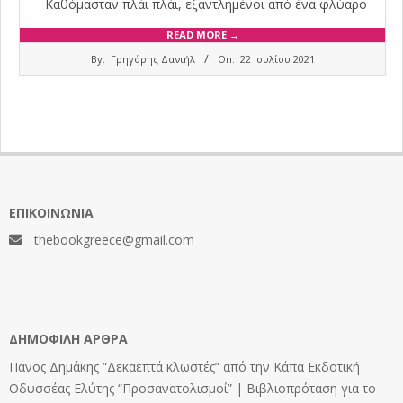
Καθόμασταν πλάι πλάι, εξαντλημένοι από ένα φλύαρο
READ MORE →
2021-
By:
Γρηγόρης Δανιήλ
On:
22 Ιουλίου 2021
07-
22
ΕΠΙΚΟΙΝΩΝΊΑ
thebookgreece@gmail.com
ΔΗΜΟΦΙΛΉ ΆΡΘΡΑ
Πάνος Δημάκης “Δεκαεπτά κλωστές” από την Κάπα Εκδοτική
Οδυσσέας Ελύτης “Προσανατολισμοί” | Βιβλιοπρόταση για το