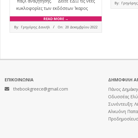
2022-
παζλ αναζήτησης. Δείτε ΕΔΩ τις νέες
By:
Γρηγόρης
09-
κυκλοφορίες των εκδόσεων Ίκαρος
25
READ MORE →
2022-
By:
Γρηγόρης Δανιήλ
On:
20 Δεκεμβρίου 2022
12-
20
ΕΠΙΚΟΙΝΩΝΊΑ
ΔΗΜΟΦΙΛΉ Ά
thebookgreece@gmail.com
Πάνος Δημάκης
Οδυσσέας Ελύτ
Συνέντευξη: Λ
Αλκυόνη Παπαδ
Προδημοσίευση