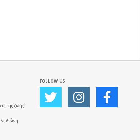
FOLLOW US
ις της ζωής”
ς Δωδώνη