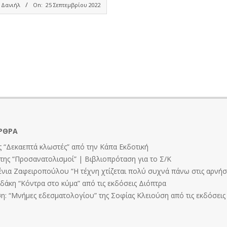
 Δανιήλ
On:
25 Σεπτεμβρίου 2022
ΡΘΡΑ
 “Δεκαεπτά κλωστές” από την Κάπα Εκδοτική
ης “Προσανατολισμοί” | Βιβλιοπρόταση για το Σ/Κ
ένια Ζαφειροπούλου “Η τέχνη χτίζεται πολύ συχνά πάνω στις αρνήσε
άκη “Κόντρα στο κύμα” από τις εκδόσεις Διόπτρα
: “Μνήμες εδεσματολογίου” της Σοφίας Κλειούση από τις εκδόσει