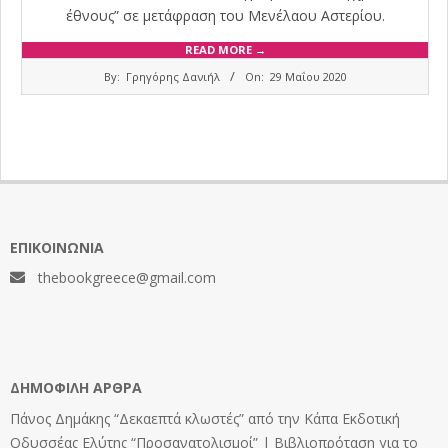
έθνους” σε μετάφραση του Μενέλαου Αστερίου.
READ MORE →
2020-
By:
Γρηγόρης Δανιήλ
On:
29 Μαΐου 2020
05-
29
ΕΠΙΚΟΙΝΩΝΊΑ
thebookgreece@gmail.com
ΔΗΜΟΦΙΛΉ ΆΡΘΡΑ
Πάνος Δημάκης “Δεκαεπτά κλωστές” από την Κάπα Εκδοτική
Οδυσσέας Ελύτης “Προσανατολισμοί” | Βιβλιοπρόταση για το