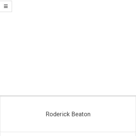
Secondary
Navigation
Menu
Roderick Beaton