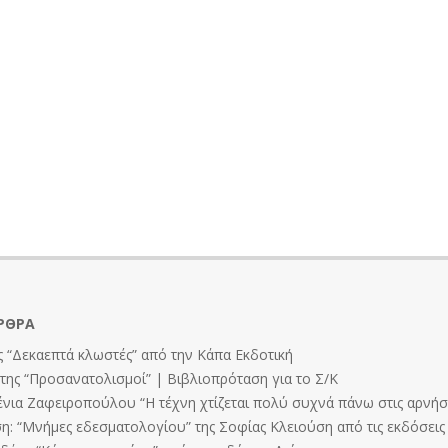
ΡΘΡΑ
 “Δεκαεπτά κλωστές” από την Κάπα Εκδοτική
ης “Προσανατολισμοί” | Βιβλιοπρόταση για το Σ/Κ
ένια Ζαφειροπούλου “Η τέχνη χτίζεται πολύ συχνά πάνω στις αρνήσε
: “Μνήμες εδεσματολογίου” της Σοφίας Κλειούση από τις εκδόσει