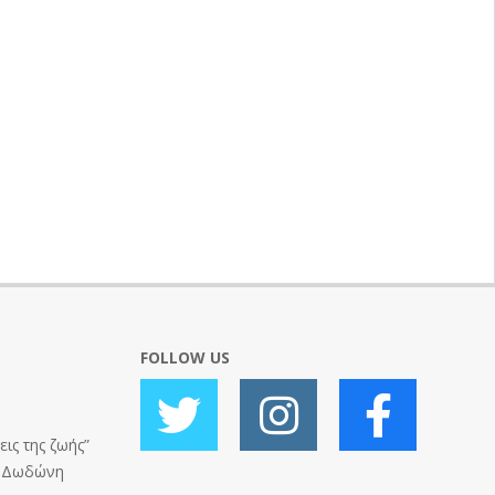
FOLLOW US
ις της ζωής”
ς Δωδώνη