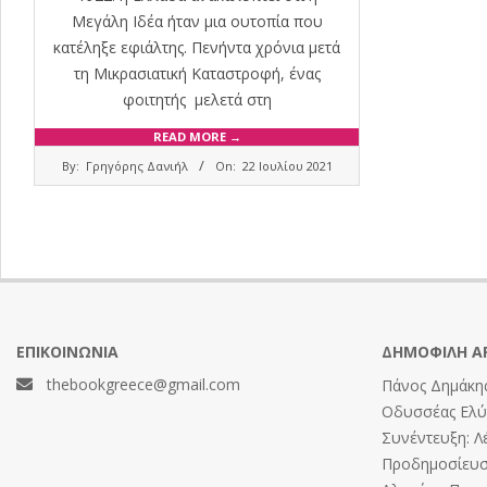
Μεγάλη Ιδέα ήταν μια ουτοπία που
κατέληξε εφιάλτης. Πενήντα χρόνια μετά
τη Μικρασιατική Καταστροφή, ένας
φοιτητής μελετά στη
READ MORE →
2021-
By:
Γρηγόρης Δανιήλ
On:
22 Ιουλίου 2021
07-
22
ΕΠΙΚΟΙΝΩΝΊΑ
ΔΗΜΟΦΙΛΉ Ά
thebookgreece@gmail.com
Πάνος Δημάκης
Οδυσσέας Ελύτ
Συνέντευξη: Λ
Προδημοσίευση