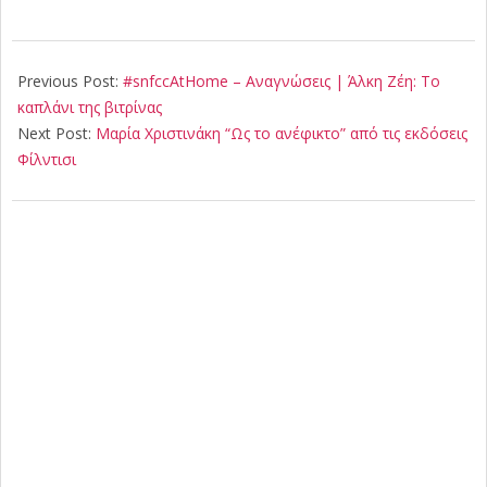
2020-
04-
Previous Post:
#snfccAtHome – Αναγνώσεις | Άλκη Ζέη: Το
25
καπλάνι της βιτρίνας
Next Post:
Μαρία Χριστινάκη “Ως το ανέφικτο” από τις εκδόσεις
Φίλντισι