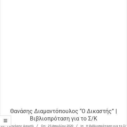
Θανάσης Διαμαντόπουλος “Ο Δικαστής” |
Βιβλιοπρόταση για το Σ/Κ
By:
Γρηγόρης Δανιήλ
On:
25 Απριλίου 2020
In:
Η βιβλιοπρόταση για το Σ/