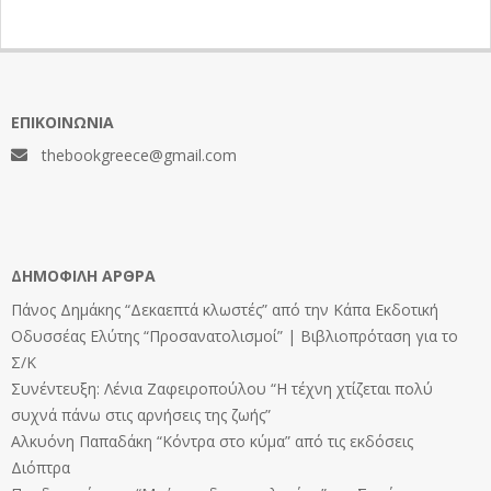
ΕΠΙΚΟΙΝΩΝΊΑ
thebookgreece@gmail.com
ΔΗΜΟΦΙΛΉ ΆΡΘΡΑ
Πάνος Δημάκης “Δεκαεπτά κλωστές” από την Κάπα Εκδοτική
Οδυσσέας Ελύτης “Προσανατολισμοί” | Βιβλιοπρόταση για το
Σ/Κ
Συνέντευξη: Λένια Ζαφειροπούλου “Η τέχνη χτίζεται πολύ
συχνά πάνω στις αρνήσεις της ζωής”
Αλκυόνη Παπαδάκη “Κόντρα στο κύμα” από τις εκδόσεις
Διόπτρα