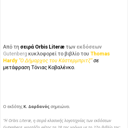
Από τη
σειρά Orbis Literæ
των
εκδόσεων
Gutenberg
κυκλοφορεί το βιβλίο του
Thomas
Hardy
“Ο Δήμαρχος του Κάστερμπριτζ”
σε
μετάφραση Τόνιας Κοβαλένκο
.
Ο εκδότης
Κ. Δαρδανός
σημειώνει
“Η Orbis Literæ, η σειρά κλασικής λογοτεχνίας των εκδόσεων
Gutenberg, γιορτάζει φέτος τα 28 της χρόνια με το 27ο βιβλίο της: