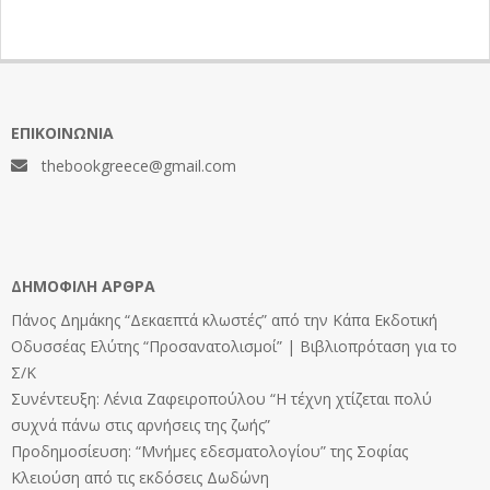
ΕΠΙΚΟΙΝΩΝΊΑ
thebookgreece@gmail.com
ΔΗΜΟΦΙΛΉ ΆΡΘΡΑ
Πάνος Δημάκης “Δεκαεπτά κλωστές” από την Κάπα Εκδοτική
Οδυσσέας Ελύτης “Προσανατολισμοί” | Βιβλιοπρόταση για το
Σ/Κ
Συνέντευξη: Λένια Ζαφειροπούλου “Η τέχνη χτίζεται πολύ
συχνά πάνω στις αρνήσεις της ζωής”
Προδημοσίευση: “Μνήμες εδεσματολογίου” της Σοφίας
Κλειούση από τις εκδόσεις Δωδώνη