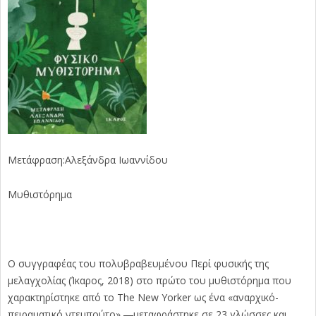
Μετάφραση:Αλεξάνδρα Ιωαννίδου
Μυθιστόρημα
Ο συγγραφέας του πολυβραβευμένου Περί φυσικής της
μελαγχολίας (Ίκαρος, 2018) στο πρώτο του μυθιστόρημα που
χαρακτηρίστηκε από το The New Yorker ως ένα «αναρχικό-
πειραματικό ντεμπούτο» ―μεταφράστηκε σε 23 γλώσσες και