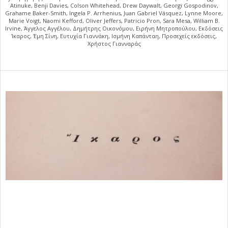
Atinuke
,
Benji Davies
,
Colson Whitehead
,
Drew Daywalt
,
Georgi Gospodinov
,
Grahame Baker-Smith
,
Ingela P. Arrhenius
,
Juan Gabriel Vásquez
,
Lynne Moore
,
Marie Voigt
,
Naomi Kefford
,
Oliver Jeffers
,
Patricio Pron
,
Sara Mesa
,
William B.
Irvine
,
Άγγελος Αγγέλου
,
Δημήτρης Οικονόμου
,
Ειρήνη Μητροπούλου
,
Εκδόσεις
Ίκαρος
,
Έμη Σίνη
,
Ευτυχία Γιαννάκη
,
Ισμήνη Καπάνταη
,
Προσεχείς εκδόσεις
,
Χρήστος Γιανναράς