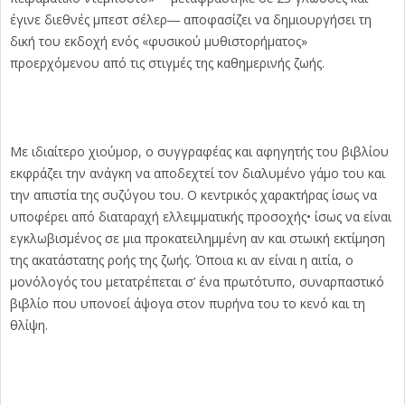
έγινε διεθνές μπεστ σέλερ― αποφασίζει να δημιουργήσει τη
δική του εκδοχή ενός «φυσικού μυθιστορήματος»
προερχόμενου από τις στιγμές της καθημερινής ζωής.
Με ιδιαίτερο χιούμορ, ο συγγραφέας και αφηγητής του βιβλίου
εκφράζει την ανάγκη να αποδεχτεί τον διαλυμένο γάμο του και
την απιστία της συζύγου του. Ο κεντρικός χαρακτήρας ίσως να
υποφέρει από διαταραχή ελλειμματικής προσοχής• ίσως να είναι
εγκλωβισμένος σε μια προκατειλημμένη αν και στωική εκτίμηση
της ακατάστατης ροής της ζωής. Όποια κι αν είναι η αιτία, ο
μονόλογός του μετατρέπεται σ’ ένα πρωτότυπο, συναρπαστικό
βιβλίο που υπονοεί άψογα στον πυρήνα του το κενό και τη
θλίψη.