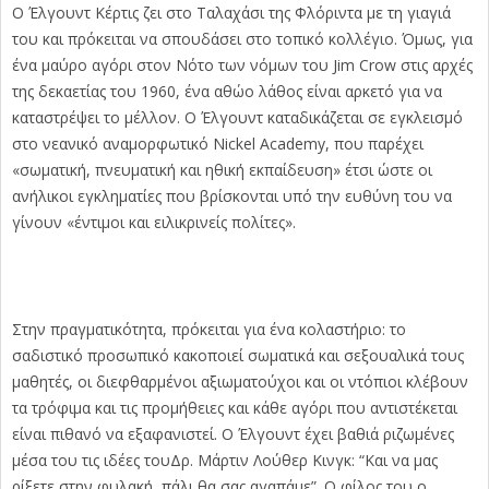
O Έλγουντ Κέρτις ζει στο Ταλαχάσι της Φλόριντα με τη γιαγιά
του και πρόκειται να σπουδάσει στο τοπικό κολλέγιο. Όμως, για
ένα μαύρο αγόρι στον Νότο των νόμων του Jim Crow στις αρχές
της δεκαετίας του 1960, ένα αθώο λάθος είναι αρκετό για να
καταστρέψει το μέλλον. Ο Έλγουντ καταδικάζεται σε εγκλεισμό
στο νεανικό αναμορφωτικό Nickel Academy, που παρέχει
«σωματική, πνευματική και ηθική εκπαίδευση» έτσι ώστε οι
ανήλικοι εγκληματίες που βρίσκονται υπό την ευθύνη του να
γίνουν «έντιμοι και ειλικρινείς πολίτες».
Στην πραγματικότητα, πρόκειται για ένα κολαστήριο: το
σαδιστικό προσωπικό κακοποιεί σωματικά και σεξουαλικά τους
μαθητές, οι διεφθαρμένοι αξιωματούχοι και οι ντόπιοι κλέβουν
τα τρόφιμα και τις προμήθειες και κάθε αγόρι που αντιστέκεται
είναι πιθανό να εξαφανιστεί. Ο Έλγουντ έχει βαθιά ριζωμένες
μέσα του τις ιδέες τουΔρ. Μάρτιν Λούθερ Κινγκ: “Και να μας
ρίξετε στην φυλακή, πάλι θα σας αγαπάμε”. Ο φίλος του ο