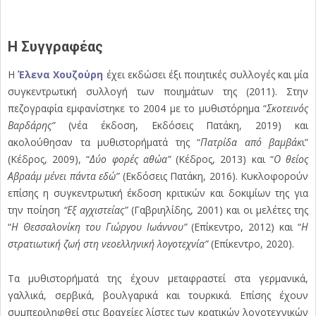
Η Συγγραφέας
Η
Έλενα Χουζούρη
έχει εκδώσει έξι ποιητικές συλλογές και µία
συγκεντρωτική συλλογή των ποιηµάτων της (2011). Στην
πεζογραφία εµφανίστηκε το 2004 µε το µυθιστόρηµα “
Σκοτεινός
Βαρδάρης”
(νέα έκδοση, Εκδόσεις Πατάκη, 2019) και
ακολούθησαν τα µυθιστορήµατά της “
Πατρίδα από βαµβάκ
ι”
(Κέδρος, 2009), “
Δύο φορές αθώα”
(Κέδρος, 2013) και “
Ο θείος
Αβραάµ µένει πάντα εδώ”
(Εκδόσεις Πατάκη, 2016). Κυκλοφορούν
επίσης η συγκεντρωτική έκδοση κριτικών και δοκιµίων της για
την ποίηση
“Εξ αγχιστείας”
(Γαβριηλίδης, 2001) και οι µελέτες της
“
Η Θεσσαλονίκη του Γιώργου Ιωάννου”
(Επίκεντρο, 2012) και “
Η
στρατιωτική ζωή στη νεοελληνική λογοτεχνία”
(Επίκεντρο, 2020).
Τα µυθιστορήµατά της έχουν µεταφραστεί στα γερµανικά,
γαλλικά, σερβικά, βουλγαρικά και τουρκικά. Επίσης έχουν
συµπεριληφθεί στις βραχείες λίστες των κρατικών λογοτεχνικών