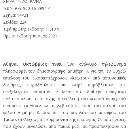
ΣΕΙΡΑ: ΠΕΖΟΓΡΑΦΙΑ
ISBN: 978-960-16-8994-4
Σχήμα: 14×21
Σελίδες: 224
Τιμή πρώτης έκδοσης: 11,10 €
Πρώτη έκδοση: Ιούνιος 2021
Αθήνα, Οκτώβριος 1989
. Ένα ανώνυµο τηλεφώνηµα
πληροφορεί τον δηµοσιογράφο Δηµήτρη Κ. για την εν ψυχρώ
εκτέλεση του εικοσιεπτάχρονου «Άτακτου» από αστυνοµικές
δυνάµεις, πυροδοτώντας µια σειρά απρόβλεπτων και
ανεξέλεγκτων καταστάσεων. Μέσα στο ιδιαίτερα ταραγµένο
πολιτικό κλίµα της εποχής, η εκτέλεση του νεαρού αναρχικού
ανατρέπει εκ θεµελίων τις βεβαιότητες τόσο του στενού του
φίλου Δηµήτρη Κ. όσο και του µεγαλύτερου αδερφού του
Τάσου, στελέχους της κοµµουνιστικής αριστεράς. Οι δύο άντρες,
που έχουν µεγαλώσει από παιδιά µαζί, θα προσπαθήσουν να