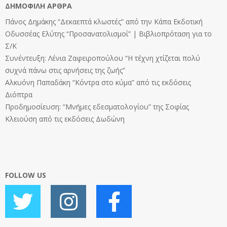
ΔΗΜΟΦΙΛΉ ΆΡΘΡΑ
Πάνος Δημάκης “Δεκαεπτά κλωστές” από την Κάπα Εκδοτική
Οδυσσέας Ελύτης “Προσανατολισμοί” | Βιβλιοπρόταση για το
Σ/Κ
Συνέντευξη: Λένια Ζαφειροπούλου “Η τέχνη χτίζεται πολύ
συχνά πάνω στις αρνήσεις της ζωής”
Αλκυόνη Παπαδάκη “Κόντρα στο κύμα” από τις εκδόσεις
Διόπτρα
Προδημοσίευση: “Μνήμες εδεσματολογίου” της Σοφίας
Κλειούση από τις εκδόσεις Δωδώνη
FOLLOW US