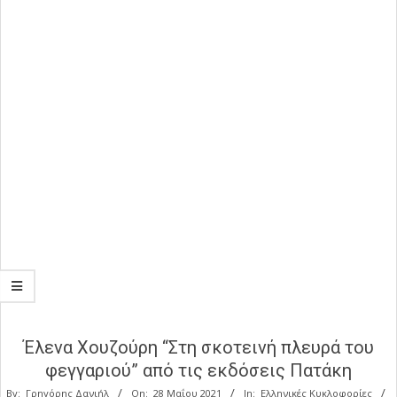
Έλενα Χουζούρη “Στη σκοτεινή πλευρά του
φεγγαριού” από τις εκδόσεις Πατάκη
By:
Γρηγόρης Δανιήλ
On:
28 Μαΐου 2021
In:
Ελληνικές Κυκλοφορίες