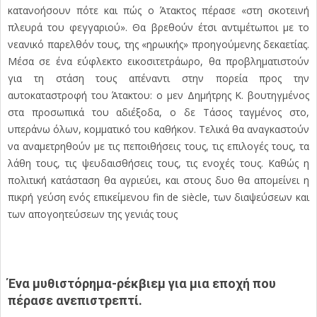
κατανοήσουν πότε και πώς ο Άτακτος πέρασε «στη σκοτεινή
πλευρά του φεγγαριού». Θα βρεθούν έτσι αντιµέτωποι µε το
νεανικό παρελθόν τους, της «ηρωικής» προηγούµενης δεκαετίας.
Μέσα σε ένα εύφλεκτο εικοσιτετράωρο, θα προβληµατιστούν
για τη στάση τους απέναντι στην πορεία προς την
αυτοκαταστροφή του Άτακτου: ο µεν Δηµήτρης Κ. βουτηγµένος
στα προσωπικά του αδιέξοδα, ο δε Τάσος ταγµένος στο,
υπεράνω όλων, κοµµατικό του καθήκον. Τελικά θα αναγκαστούν
να αναµετρηθούν µε τις πεποιθήσεις τους, τις επιλογές τους, τα
λάθη τους, τις ψευδαισθήσεις τους, τις ενοχές τους. Καθώς η
πολιτική κατάσταση θα αγριεύει, και στους δυο θα αποµείνει η
πικρή γεύση ενός επικείµενου fin de siècle, των διαψεύσεων και
των απογοητεύσεων της γενιάς τους
Ένα µυθιστόρηµα-ρέκβιεµ για µια εποχή που
πέρασε ανεπιστρεπτί.