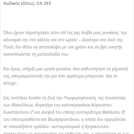
Κωδικός είδους: ΩΚ 293
Όλοι έχουν παρατηρήσει στον επί της γης διάβα μιας γυναίκας, την
αδυναμία της στο κάλλος και στο ωραίο – ιδιαίτερα στο δικό της.
Ποιός δεν θέλει να αντιπαλέψει με τον χρόνο και να βγει νικητής
ικανοποιώντας τη ματαιοδοξία του;
Και όμως, υπήρξε μια ωραία γυναίκα, που καθυστέρησε τη γήρανσή
της, απομακρύνοντάς την για όσο αργότερα μπορούσε. Και το
πέτυχε…
Σας συστήνω λοιπόν τη Ζωή την Πορφυρογέννητη, της δυναστείας
των Μακεδόνων, θυγατέρα του καλοπερασάκια Αύγουστου
Κωνσταντίνου Ζ’ και ανεψιά του επίσης αυτοκράτορα Βασιλείου Β’,
του επονομασθέντα και Βουλγαροκτόνου, η οποία δεν ορρωδούσε
σε οποιοδήποτε εμπόδιο –αυτοκρατορικό ή θρησκευτικό–
προκειμένου να ικανοποιήσει τις επιθυμίες της, η ισχυρότερη εκ των