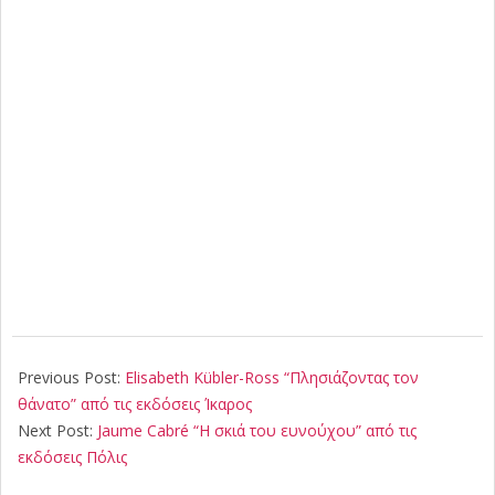
2019-
11-
Previous Post:
Elisabeth Kübler-Ross “Πλησιάζοντας τον
05
θάνατο” από τις εκδόσεις Ίκαρος
Next Post:
Jaume Cabré “Η σκιά του ευνούχου” από τις
εκδόσεις Πόλις