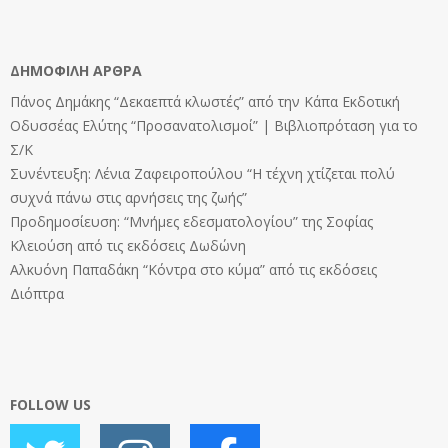
ΔΗΜΟΦΙΛΉ ΆΡΘΡΑ
Πάνος Δημάκης “Δεκαεπτά κλωστές” από την Κάπα Εκδοτική
Οδυσσέας Ελύτης “Προσανατολισμοί” | Βιβλιοπρόταση για το
Σ/Κ
Συνέντευξη: Λένια Ζαφειροπούλου “Η τέχνη χτίζεται πολύ
συχνά πάνω στις αρνήσεις της ζωής”
Προδημοσίευση: “Μνήμες εδεσματολογίου” της Σοφίας
Κλειούση από τις εκδόσεις Δωδώνη
Αλκυόνη Παπαδάκη “Κόντρα στο κύμα” από τις εκδόσεις
Διόπτρα
FOLLOW US