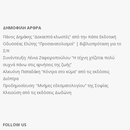
ΔΗΜΟΦΙΛΉ ΆΡΘΡΑ
Πάνος Δημάκης “Δεκαεπτά κλωστές” από την Κάπα Εκδοτική
Οδυσσέας Ελύτης “Προσανατολισμοί” | Βιβλιοπρόταση για το
Σ/Κ
Συνέντευξη: Λένια Ζαφειροπούλου “Η τέχνη χτίζεται πολύ
συχνά πάνω στις αρνήσεις της ζωής”
Αλκυόνη Παπαδάκη “Κόντρα στο κύμα” από τις εκδόσεις
Διόπτρα
Προδημοσίευση: “Μνήμες εδεσματολογίου” της Σοφίας
Κλειούση από τις εκδόσεις Δωδώνη
FOLLOW US