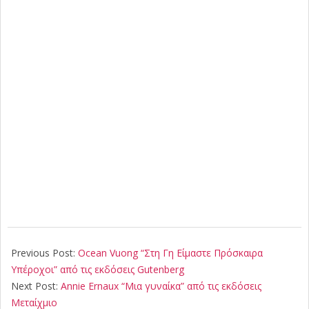
2021-
02-
Previous Post:
Ocean Vuong “Στη Γη Είμαστε Πρόσκαιρα
06
Υπέροχοι” από τις εκδόσεις Gutenberg
Next Post:
Annie Ernaux “Μια γυναίκα” από τις εκδόσεις
Μεταίχμιο