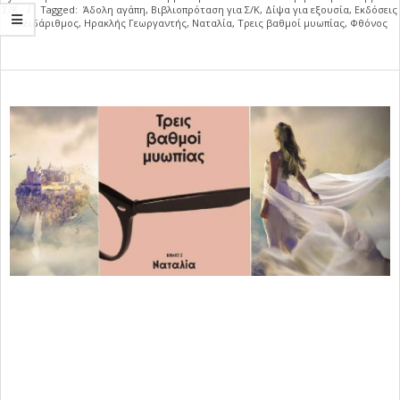
Σ/Κ
Tagged:
Άδολη αγάπη
,
Βιβλιοπρόταση για Σ/Κ
,
Δίψα για εξουσία
,
Εκδόσεις
Κλειδάριθμος
,
Ηρακλής Γεωργαντής
,
Ναταλία
,
Τρεις βαθμοί μυωπίας
,
Φθόνος