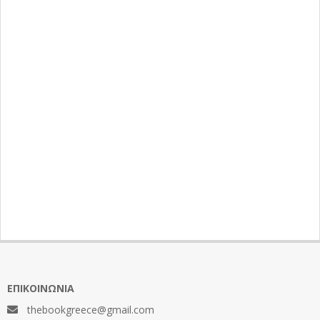
ΕΠΙΚΟΙΝΩΝΊΑ
thebookgreece@gmail.com