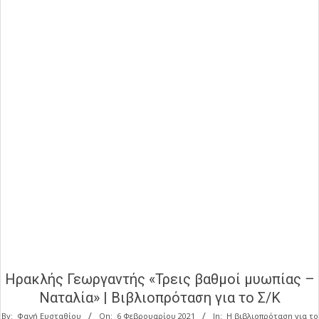
Ηρακλής Γεωργαντής «Τρεις βαθμοί μυωπίας –
Ναταλία» | Βιβλιοπρόταση για το Σ/Κ
By:
Φανή Ευσταθίου
On:
6 Φεβρουαρίου 2021
In:
Η βιβλιοπρόταση για το