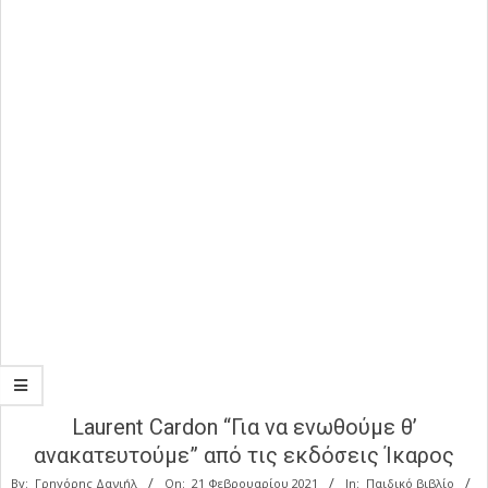
Laurent Cardon “Για να ενωθούμε θ’
ανακατευτούμε” από τις εκδόσεις Ίκαρος
By:
Γρηγόρης Δανιήλ
On:
21 Φεβρουαρίου 2021
In:
Παιδικό βιβλίο