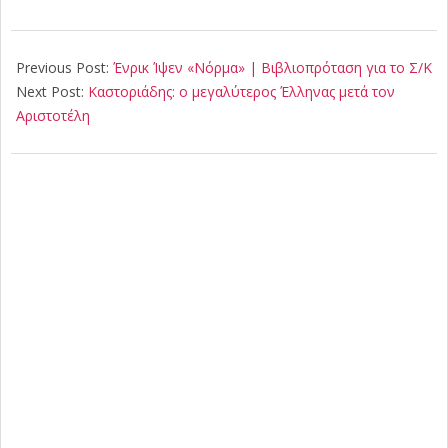
2021-
02-
Previous Post:
Ένρικ Ίψεν «Νόρμα» | Βιβλιοπρόταση για το Σ/Κ
21
Next Post:
Καστοριάδης: ο μεγαλύτερος Έλληνας μετά τον
Αριστοτέλη