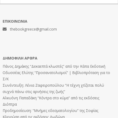
ΕΠΙΚΟΙΝΩΝΊΑ
thebookgreece@gmail.com
ΔΗΜΟΦΙΛΉ ΆΡΘΡΑ
Πάνος Δημάκης “Δεκαεπτά κλωστές” από την Κάπα Εκδοτική
Οδυσσέας Ελύτης “Προσανατολισμοί” | Βιβλιοπρόταση για το
Σ/Κ
Συνέντευξη: Λένια Ζαφειροπούλου “Η τέχνη χτίζεται πολύ
συχνά πάνω στις αρνήσεις της ζωής”
Αλκυόνη Παπαδάκη “Κόντρα στο κύμα” από τις εκδόσεις
Διόπτρα
Προδημοσίευση: “Μνήμες εδεσματολογίου” της Σοφίας
Κλειούση από τις εκδόσεις Δωδώνη