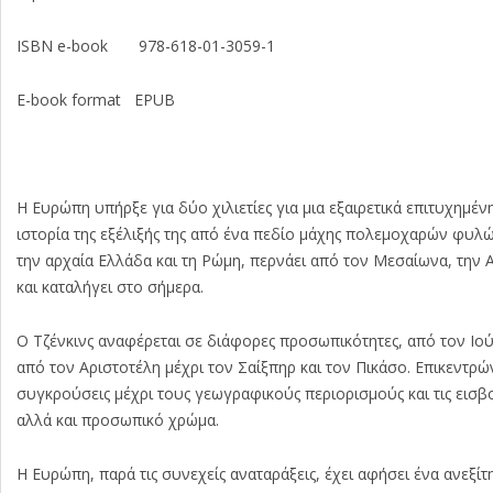
ISBN e-book 978-618-01-3059-1
E-book format EPUB
Η Ευρώπη υπήρξε για δύο χιλιετίες για μια εξαιρετικά επιτυχημέν
ιστορία της εξέλιξής της από ένα πεδίο μάχης πολεμοχαρών φυλών
την αρχαία Ελλάδα και τη Ρώμη, περνάει από τον Μεσαίωνα, την
και καταλήγει στο σήμερα.
Ο Τζένκινς αναφέρεται σε διάφορες προσωπικότητες, από τον Ιούλ
από τον Αριστοτέλη μέχρι τον Σαίξπηρ και τον Πικάσο. Επικεντρώνε
συγκρούσεις μέχρι τους γεωγραφικούς περιορισμούς και τις εισβο
αλλά και προσωπικό χρώμα.
Η Ευρώπη, παρά τις συνεχείς αναταράξεις, έχει αφήσει ένα ανεξί