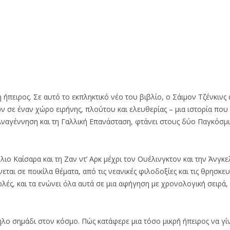
η ήπειρος. Σε αυτό το εκπληκτικό νέο του βιβλίο, ο Σάιμον Τζένκινς 
 σε έναν χώρο ειρήνης, πλούτου και ελευθερίας – μια ιστορία που 
 Αναγέννηση και τη Γαλλική Επανάσταση, φτάνει στους δύο Παγκόσ
ιο Καίσαρα και τη Ζαν ντ’ Αρκ μέχρι τον Ουέλινγκτον και την Άνγκε
ται σε ποικίλα θέματα, από τις νεανικές φιλοδοξίες και τις θρησκευ
λές, και τα ενώνει όλα αυτά σε μια αφήγηση με χρονολογική σειρά,
τηλο σημάδι στον κόσμο. Πώς κατάφερε μια τόσο μικρή ήπειρος να γί