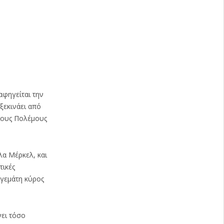
αφηγείται την
ξεκινάει από
μιους Πολέμους
λα Μέρκελ, και
τικές
 γεμάτη κύρος
νει τόσο