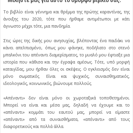
Μιλήστε μας για αυτό το όμορφο βιβλίο σας.
Το βιβλίο είναι γέννημα και θρέμμα της πρώτης καραντίνας, της
άνοιξης του 2020, τότε που ήρθαμε αντιμέτωποι με κάτι
άγνωστο μέχρι τότε, μια πανδημία.
Στις ώρες της δικής μου ανησυχίας, βλέποντας ένα παιδάκι να
κάνει απελπισμένο, όπως μου φάνηκε, ποδήλατο στο στενό
μπαλκόνι του απέναντι διαμερίσματος, το μυαλό μου έφτιαξε μια
ιστορία που κάθισα και την έγραψα αμέσως. Τότε, υπό μορφή
καταιγίδας, μου ήρθαν όλες οι σκέψεις. Ο εγκλεισμός δεν είναι
μόνο σωματικός. Είναι και ψυχικός, συναισθηματικός,
ιδεολογικός, κοινωνικός, βιώνουμε πολλούς.
«Απέναντι» δεν είναι μόνο οι χωροταξικά τοποθετημένοι.
Μπορεί να είναι και μέσα μας, δηλαδή να έχουμε και το
«απέναντι» κομμάτι του εαυτού μας, μπορεί να είμαστε
«απέναντι» από τα συναισθήματα, «απέναντι» από τους
διαφορετικούς και πολλά άλλα.