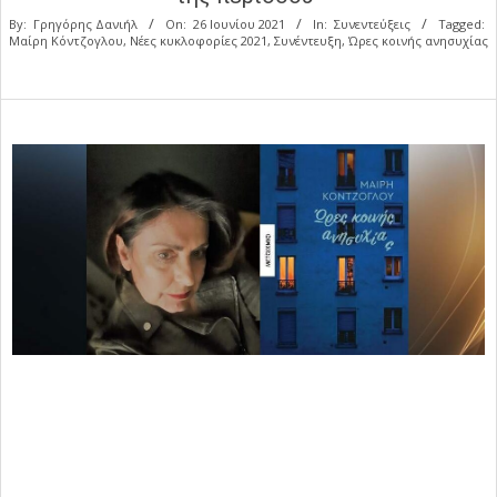
By:
Γρηγόρης Δανιήλ
On:
26 Ιουνίου 2021
In:
Συνεντεύξεις
Tagged:
Μαίρη Κόντζογλου
,
Νέες κυκλοφορίες 2021
,
Συνέντευξη
,
Ώρες κοινής ανησυχίας