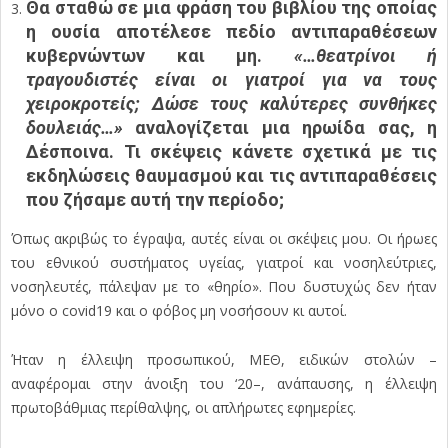
Θα σταθώ σε μια φράση του βιβλίου της οποίας
η ουσία αποτέλεσε πεδίο αντιπαραθέσεων
κυβερνώντων και μη.
«…θεατρίνοι ή
τραγουδιστές είναι οι γιατροί για να τους
χειροκροτείς; Δώσε τους καλύτερες συνθήκες
δουλειάς…»
αναλογίζεται μια ηρωίδα σας, η
Δέσποινα. Τι σκέψεις κάνετε σχετικά με τις
εκδηλώσεις θαυμασμού και τις αντιπαραθέσεις
που ζήσαμε αυτή την περίοδο;
Όπως ακριβώς το έγραψα, αυτές είναι οι σκέψεις μου. Οι ήρωες
του εθνικού συστήματος υγείας, γιατροί και νοσηλεύτριες,
νοσηλευτές, πάλεψαν με το «θηρίο». Που δυστυχώς δεν ήταν
μόνο ο covid19 και ο φόβος μη νοσήσουν κι αυτοί.
Ήταν η έλλειψη προσωπικού, ΜΕΘ, ειδικών στολών –
αναφέρομαι στην άνοιξη του ‘20–, ανάπαυσης, η έλλειψη
πρωτοβάθμιας περίθαλψης, οι απλήρωτες εφημερίες.