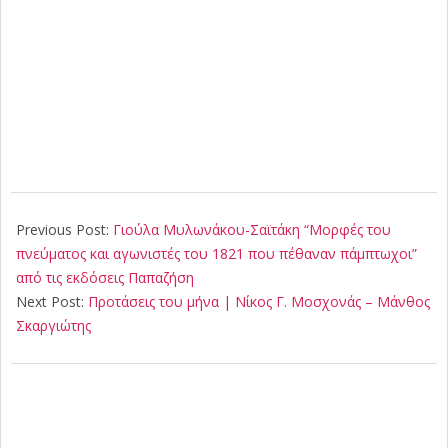
2021-
06-
Previous Post:
Γιούλα Μυλωνάκου-Σαϊτάκη “Μορφές του
26
πνεύματος και αγωνιστές του 1821 που πέθαναν πάμπτωχοι”
από τις εκδόσεις Παπαζήση
Next Post:
Προτάσεις του μήνα | Νίκος Γ. Μοσχονάς – Μάνθος
Σκαργιώτης