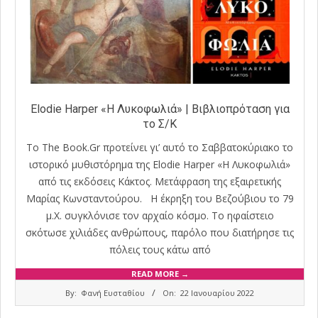
Elodie Harper «Η Λυκοφωλιά» | Βιβλιοπρόταση για
το Σ/Κ
Το The Book.Gr προτείνει γι’ αυτό το Σαββατοκύριακο το
ιστορικό μυθιστόρημα της Elodie Harper «Η Λυκοφωλιά»
από τις εκδόσεις Κάκτος. Μετάφραση της εξαιρετικής
Μαρίας Κωνσταντούρου. Η έκρηξη του Βεζούβιου το 79
μ.Χ. συγκλόνισε τον αρχαίο κόσμο. Το ηφαίστειο
σκότωσε χιλιάδες ανθρώπους, παρόλο που διατήρησε τις
πόλεις τους κάτω από
READ MORE →
2022-
By:
Φανή Ευσταθίου
On:
22 Ιανουαρίου 2022
01-
22