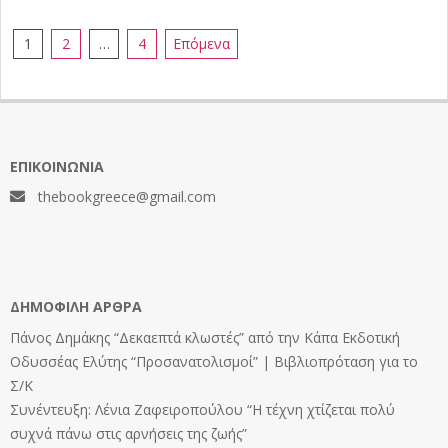
Σελιδοποίηση
1
2
…
4
Επόμενα
άρθρων
ΕΠΙΚΟΙΝΩΝΊΑ
thebookgreece@gmail.com
ΔΗΜΟΦΙΛΉ ΆΡΘΡΑ
Πάνος Δημάκης “Δεκαεπτά κλωστές” από την Κάπα Εκδοτική
Οδυσσέας Ελύτης “Προσανατολισμοί” | Βιβλιοπρόταση για το
Σ/Κ
Συνέντευξη: Λένια Ζαφειροπούλου “Η τέχνη χτίζεται πολύ
συχνά πάνω στις αρνήσεις της ζωής”