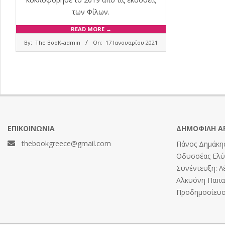
των Φίλων.
READ MORE →
2021-
By:
The BooK-admin
On:
17 Ιανουαρίου 2021
01-
17
ΕΠΙΚΟΙΝΩΝΊΑ
ΔΗΜΟΦΙΛΉ Ά
thebookgreece@gmail.com
Πάνος Δημάκης
Οδυσσέας Ελύτ
Συνέντευξη: Λ
Αλκυόνη Παπαδ
Προδημοσίευση