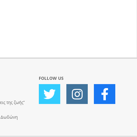
FOLLOW US
ις της ζωής”
ς Δωδώνη