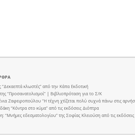
ΡΘΡΑ
 “Δεκαεπτά κλωστές” από την Κάπα Εκδοτική
ης “Προσανατολισμοί” | Βιβλιοπρόταση για το Σ/Κ
ένια Ζαφειροπούλου “Η τέχνη χτίζεται πολύ συχνά πάνω στις αρνήσε
άκη “Κόντρα στο κύμα” από τις εκδόσεις Διόπτρα
: “Μνήμες εδεσματολογίου” της Σοφίας Κλειούση από τις εκδόσει