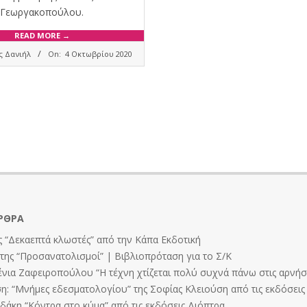
Γεωργακοπούλου.
READ MORE →
ς Δανιήλ
On:
4 Οκτωβρίου 2020
ΡΘΡΑ
 “Δεκαεπτά κλωστές” από την Κάπα Εκδοτική
ης “Προσανατολισμοί” | Βιβλιοπρόταση για το Σ/Κ
ένια Ζαφειροπούλου “Η τέχνη χτίζεται πολύ συχνά πάνω στις αρνήσε
: “Μνήμες εδεσματολογίου” της Σοφίας Κλειούση από τις εκδόσει
άκη “Κόντρα στο κύμα” από τις εκδόσεις Διόπτρα