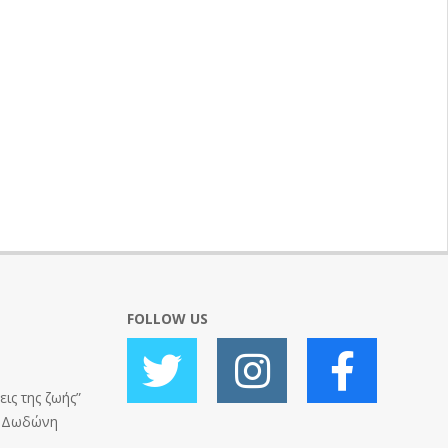
FOLLOW US
ις της ζωής”
ς Δωδώνη