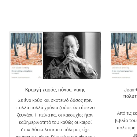
Κραυγή χαράς, πόνου, νίκης
Jean-
πολύτ
Σε ένα κρύο και σκοτεινό δάσος πριν
πολλά πολλά χρόνια ζούσε ένα άτεκνο
Από τις ε
ζευγάρι. Η πείνα και οι κακουχίες ήταν
βιβλίο του
καθημερινότητά του καθώς οι καιροί
πολύτιμη 
ήταν δύσκολοι και ο πόλεμος είχε
μ
σκιάσει τις μέρες. Γι’ αυτό η γυναίκα του