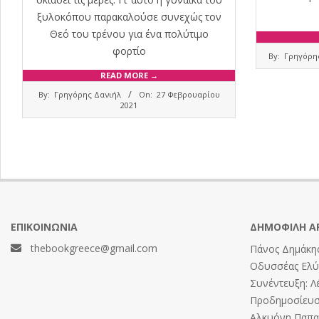
ξυλοκόπου παρακαλούσε συνεχώς τον
Θεό του τρένου για ένα πολύτιμο
2020-
φορτίο
By:
Γρηγόρη
10-
READ MORE →
04
2021-
By:
Γρηγόρης Δανιήλ
On:
27 Φεβρουαρίου
02-
2021
27
ΕΠΙΚΟΙΝΩΝΊΑ
ΔΗΜΟΦΙΛΉ Ά
thebookgreece@gmail.com
Πάνος Δημάκης
Οδυσσέας Ελύτ
Συνέντευξη: Λ
Προδημοσίευση
Αλκυόνη Παπαδ