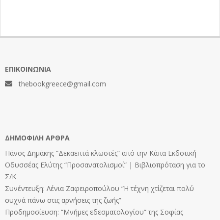
ΕΠΙΚΟΙΝΩΝΊΑ
thebookgreece@gmail.com
ΔΗΜΟΦΙΛΉ ΆΡΘΡΑ
Πάνος Δημάκης “Δεκαεπτά κλωστές” από την Κάπα Εκδοτική
Οδυσσέας Ελύτης “Προσανατολισμοί” | Βιβλιοπρόταση για το
Σ/Κ
Συνέντευξη: Λένια Ζαφειροπούλου “Η τέχνη χτίζεται πολύ
συχνά πάνω στις αρνήσεις της ζωής”
Προδημοσίευση: “Μνήμες εδεσματολογίου” της Σοφίας