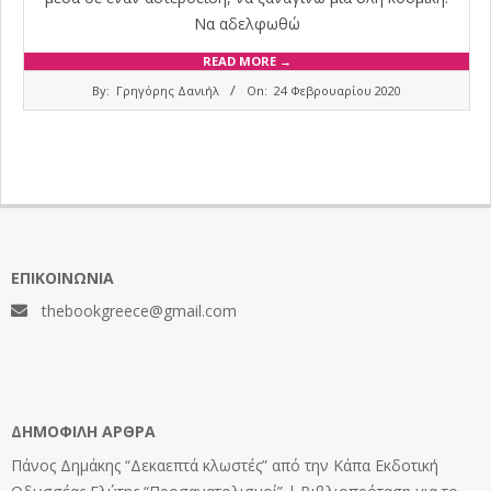
Να αδελφωθώ
READ MORE →
2020-
By:
Γρηγόρης Δανιήλ
On:
24 Φεβρουαρίου 2020
02-
24
ΕΠΙΚΟΙΝΩΝΊΑ
thebookgreece@gmail.com
ΔΗΜΟΦΙΛΉ ΆΡΘΡΑ
Πάνος Δημάκης “Δεκαεπτά κλωστές” από την Κάπα Εκδοτική