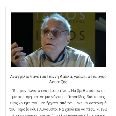
Αναγγελία θανάτου Γιάννη Δάλλα, γράφει ο Γιώργος
Δουατζής
“Θα ήταν δυνατό ένα τέτοιο τέλος: Να βρεθώ κάπου σε
μια κορυφή, και σε μια νύχτα με Περσείδες, διάττοντες
ενός κομήτη που μας έρχεται από τον μακρινό αστερισμό
του Περσέα κάθε Αύγουστο. Να χαθώ και να πέσω κι εγώ
μέσα σε έναν αστεροειδή, να ξαναγίνω μια ύλη κοσμική.