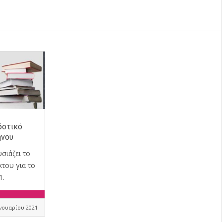
δοτικό
ήνου
σιάζει το
του για το
1.
ανουαρίου 2021