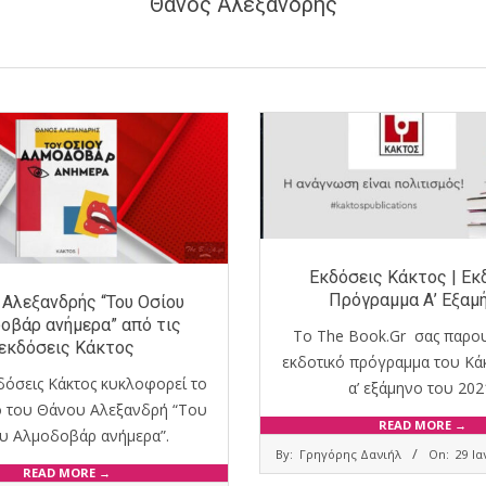
Θάνος Αλεξανδρής
Εκδόσεις Κάκτος | Εκ
Πρόγραμμα Α’ Εξαμ
 Αλεξανδρής “Του Οσίου
οβάρ ανήμερα” από τις
Το The Book.Gr σας παρου
εκδόσεις Κάκτος
εκδοτικό πρόγραμμα του Κάκ
κδόσεις Κάκτος κυκλοφορεί το
α’ εξάμηνο του 202
ο του Θάνου Αλεξανδρή “Του
READ MORE →
υ Αλμοδοβάρ ανήμερα”.
2021-
By:
Γρηγόρης Δανιήλ
On:
29 Ι
01-
READ MORE →
29