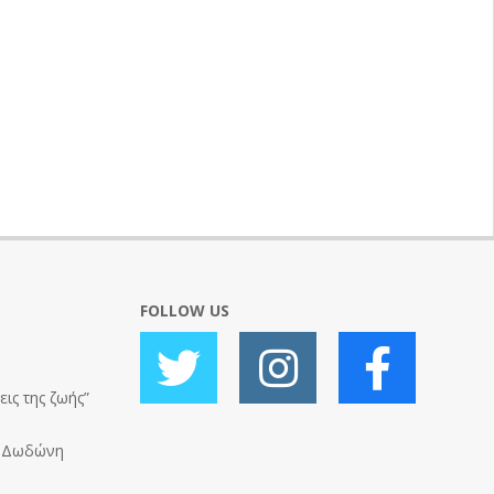
FOLLOW US
ις της ζωής”
ς Δωδώνη