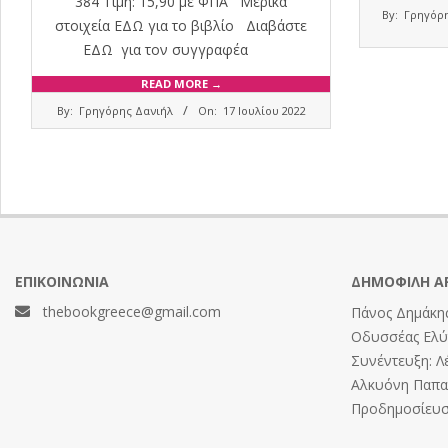
384 Τιμή: 15,90 με ΦΠΑ Μερικά
2021-
By:
Γρηγόρη
02-
στοιχεία ΕΔΩ για το βιβλίο Διαβάστε
14
ΕΔΩ για τον συγγραφέα
READ MORE →
2022-
By:
Γρηγόρης Δανιήλ
On:
17 Ιουλίου 2022
07-
17
ΕΠΙΚΟΙΝΩΝΊΑ
ΔΗΜΟΦΙΛΉ Ά
thebookgreece@gmail.com
Πάνος Δημάκης
Οδυσσέας Ελύτ
Συνέντευξη: Λ
Αλκυόνη Παπαδ
Προδημοσίευση