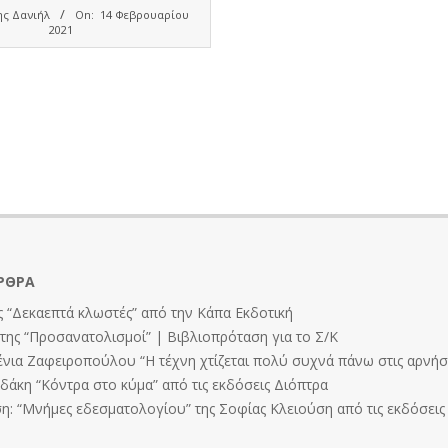
ς Δανιήλ
On:
14 Φεβρουαρίου
2021
ΡΘΡΑ
 “Δεκαεπτά κλωστές” από την Κάπα Εκδοτική
ης “Προσανατολισμοί” | Βιβλιοπρόταση για το Σ/Κ
ένια Ζαφειροπούλου “Η τέχνη χτίζεται πολύ συχνά πάνω στις αρνήσε
άκη “Κόντρα στο κύμα” από τις εκδόσεις Διόπτρα
: “Μνήμες εδεσματολογίου” της Σοφίας Κλειούση από τις εκδόσει