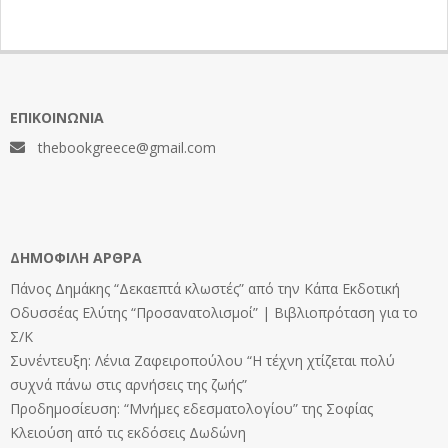
ΕΠΙΚΟΙΝΩΝΊΑ
thebookgreece@gmail.com
ΔΗΜΟΦΙΛΉ ΆΡΘΡΑ
Πάνος Δημάκης “Δεκαεπτά κλωστές” από την Κάπα Εκδοτική
Οδυσσέας Ελύτης “Προσανατολισμοί” | Βιβλιοπρόταση για το
Σ/Κ
Συνέντευξη: Λένια Ζαφειροπούλου “Η τέχνη χτίζεται πολύ
συχνά πάνω στις αρνήσεις της ζωής”
Προδημοσίευση: “Μνήμες εδεσματολογίου” της Σοφίας
Κλειούση από τις εκδόσεις Δωδώνη