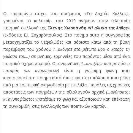
Οι παραπάνω στίχοι του ποιήματος «Το Αρχαίο Κάλλος»,
γραμμένοι το καλοκαίρι του 2019 ανήκουν στην τελευταία
ποιητική συλλογή της
Ελένης Χωρεάνθη
«Η ηλικία της λήθης»
(εκδόσεις Σ.Ι. Ζαχαρόπουλος). Στο ποίημα αυτό η συγγραφέας
μετασχηματίζει το νεφελώδες και αόριστο κάτω από τη βίαιη
παρέμβαση του χρόνου
(…ακόνισε στο μέτωπο μου ο καιρός τη
γλώσσα του…)
σε μνήμες, ερμηνείες του παρόντος μέσα από ένα
ποιητικό σχήμα λαμπρό. Οι αναμνήσεις
(…δεν ξέρω που με πάει ο
ποταμός των αναμνήσεων)
είναι η γνώριμη φωνή που
καρποφορεί στο ποίημα αυτό όπως και στα υπόλοιπα που μέσα
από μια εσωτερική σκηνοθεσία με ευελιξία, παρόλες τις χρονικές
αποστάσεις των ποιημάτων της, αξιολογούν αρχικά
(…ανύποπτοι
κι ανυποψίαστοι νηστέψαμε το φως)
και αξιοποιούν κατ’ επέκταση
τη συγκομιδή στις εναλλαγές των ποιητικών καρπών.