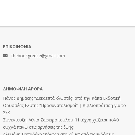
ΕΠΙΚΟΙΝΩΝΊΑ
thebookgreece@gmail.com
ΔΗΜΟΦΙΛΉ ΆΡΘΡΑ
Πάνος Δημάκης “Δεκαεπτά κλωστές” από την Κάπα Εκδοτική
Οδυσσέας Ελύτης “Προσανατολισμοί” | Βιβλιοπρόταση για το
Σ/Κ
Συνέντευξη: Λένια Ζαφειροπούλου “Η τέχνη χτίζεται πολύ
συχνά πάνω στις αρνήσεις της ζωής”
Αλκυόνη Παπαδάκη “Κόντρα στο κύμα” από τις εκδόσεις