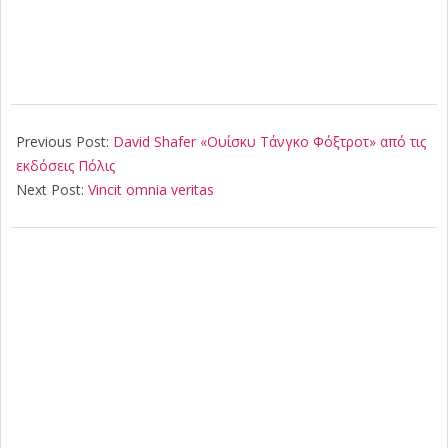
2022-
05-
Previous Post:
David Shafer «Ουίσκυ Τάνγκο Φόξτροτ» από τις
28
εκδόσεις Πόλις
Next Post:
Vincit omnia veritas