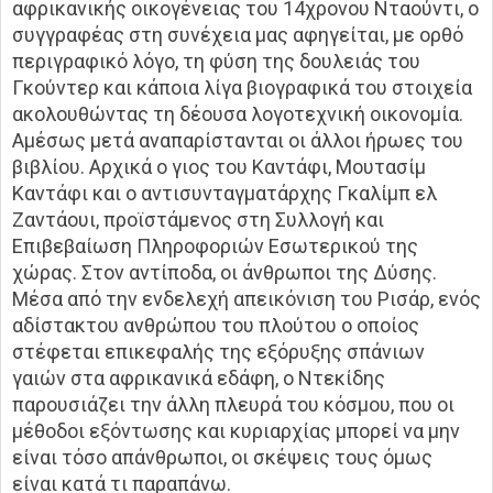
αφρικανικής οικογένειας του 14χρονου Νταούντι, ο
συγγραφέας στη συνέχεια μας αφηγείται, με ορθό
περιγραφικό λόγο, τη φύση της δουλειάς του
Γκούντερ και κάποια λίγα βιογραφικά του στοιχεία
ακολουθώντας τη δέουσα λογοτεχνική οικονομία.
Αμέσως μετά αναπαρίστανται οι άλλοι ήρωες του
βιβλίου. Αρχικά ο γιος του Καντάφι, Μουτασίμ
Καντάφι και ο αντισυνταγματάρχης Γκαλίμπ ελ
Ζαντάουι, προϊστάμενος στη Συλλογή και
Επιβεβαίωση Πληροφοριών Εσωτερικού της
χώρας. Στον αντίποδα, οι άνθρωποι της Δύσης.
Μέσα από την ενδελεχή απεικόνιση του Ρισάρ, ενός
αδίστακτου ανθρώπου του πλούτου ο οποίος
στέφεται επικεφαλής της εξόρυξης σπάνιων
γαιών στα αφρικανικά εδάφη, ο Ντεκίδης
παρουσιάζει την άλλη πλευρά του κόσμου, που οι
μέθοδοι εξόντωσης και κυριαρχίας μπορεί να μην
είναι τόσο απάνθρωποι, οι σκέψεις τους όμως
είναι κατά τι παραπάνω.