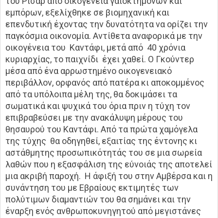
του Ρισάρ από οικογένεια γαιοκτημόνων και
εμπόρων, εξελίχθηκε σε βιομηχανική και
επενδυτική έχοντας την δυνατότητα να ορίζει την
παγκόσμια οικονομία. Αντίθετα αναφορικά με την
οικογένεια του Καντάφι, μετά από 40 χρόνια
κυριαρχίας, το παιχνίδι έχει χαθεί. Ο Γκούντερ
μέσα από ένα αρρωστημένο οικογενειακό
περιβάλλον, ορφανός από πατέρα κι αποκομμένος
από τα υπόλοιπα μέλη της, θα δοκιμάσει τα
σωματικά και ψυχικά του όρια πριν η τύχη τον
επιβραβεύσει με την ανακάλυψη μέρους του
θησαυρού του Καντάφι. Από τα πρώτα χαμόγελα
της τύχης θα οδηγηθεί, εξαιτίας της έντονης κι
αστάθμητης προσωπικότητάς του σε μια σωρεία
λαθών που η εξασφάλιση της εύνοιάς της αποτελεί
μια ακριβή παροχή. Η άφιξή του στην Αμβέρσα και η
συνάντηση του με Εβραίους εκτιμητές των
πολύτιμων διαμαντιών του θα σημάνει και την
έναρξη ενός ανθρωποκυνηγητού από μεγιστάνες