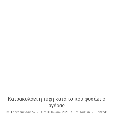
Κατρακυλάει η τύχη κατά το πού φυσάει ο
αγέρας
By:
Γρηγόρης Δανιήλ
On:
30 Ιουλίου 2020
In:
Κριτική
Tagged: