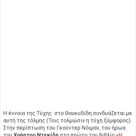
Η έννοια της Τύχης στο Θουκυδίδη συνδυάζεται με
αυτή της τόλμης (Τοις τολμώσιν η τύχη ξύμφορος).
Στην περίπτωση του Γκούντερ Νόιμαν, του ήρωα
του
Χρήστου Ντεκίδη
στο πρώτο του βιβλίο
«Η